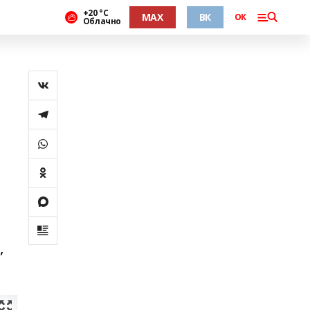
+20 °С
MAX
ВК
ОК
Облачно
,