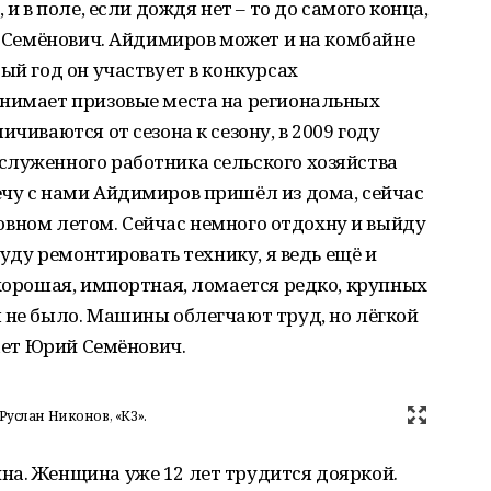
 и в поле, если дождя нет – то до самого конца,
ий Семёнович. Айдимиров может и на комбайне
ый год он участвует в конкурсах
анимает призовые места на региональных
ичиваются от сезона к сезону, в 2009 году
служенного работника сельского хозяйства
ечу с нами Айдимиров пришёл из дома, сейчас
сновном летом. Сейчас немного отдохну и выйду
Буду ремонтировать технику, я ведь ещё и
 хорошая, импортная, ломается редко, крупных
 не было. Машины облегчают труд, но лёгкой
тает Юрий Семёнович.
услан Никонов, «КЗ».
на. Женщина уже 12 лет трудится дояркой.