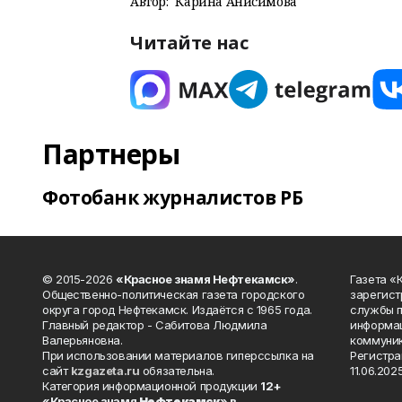
Автор:
Карина Анисимова
Читайте нас
Партнеры
Фотобанк журналистов РБ
© 2015-2026
«Красное знамя Нефтекамск»
.
Газета 
Общественно-политическая газета городского
зарегист
округа город Нефтекамск. Издаётся с 1965 года.
службы п
Главный редактор - Сабитова Людмила
информац
Валерьяновна.
коммуник
При использовании материалов гиперссылка на
Регистра
сайт
kzgazeta.ru
обязательна.
11.06.2025
Категория информационной продукции
12+
«Красное знамя
Нефтекамск
» в