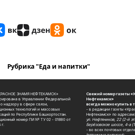
Рубрика "Еда и напитки"
«КРАСНОЕ ЗНАМЯ НЕФТЕКАМСК»
Свежий номер газеты «
рирована в Управлении Федеральной
Нефтекамск»
о надзору в сфере связи,
всегда можно купить в 
ионных технологий и массовых
- в редакции газеты «Кра
аций по Республике Башкортостан.
Нефтекамск» по адресам:
ционный номер ПИ № ТУ 02 - 01880 от
ул. Нефтяников, 22 (2-й эта
 г.
Берёзовское шоссе, 4-а (1
- во всех почтовых отдел
(пятничные выпуски);