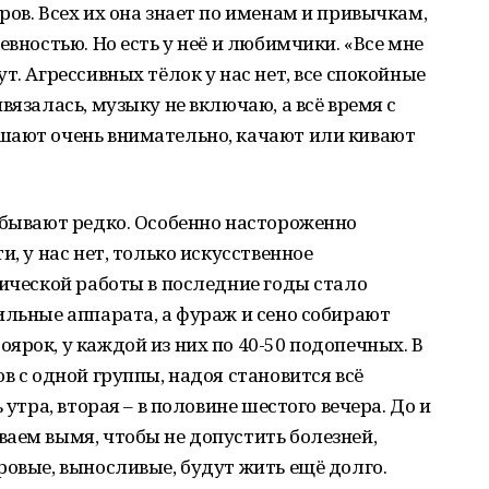
ов. Всех их она знает по именам и привычкам,
евностью. Но есть у неё и любимчики. «Все мне
т. Агрессивных тёлок у нас нет, все спокойные
вязалась, музыку не включаю, а всё время с
шают очень внимательно, качают или кивают
 бывают редко. Особенно настороженно
и, у нас нет, только искусственное
зической работы в последние годы стало
ильные аппарата, а фураж и сено собирают
ярок, у каждой из них по 40-50 подопечных. В
в с одной группы, надоя становится всё
 утра, вторая – в половине шестого вечера. До и
аем вымя, чтобы не допустить болезней,
ровые, выносливые, будут жить ещё долго.