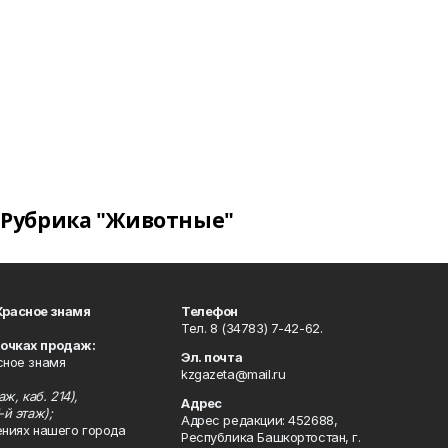
Рубрика "Животные"
Красное знамя
Телефон
Тел. 8 (34783) 7-42-62.
точках продаж:
Эл. почта
сное знамя
kzgazeta@mail.ru
ж, каб. 214),
Адрес
-й этаж);
Адрес редакции: 452688,
ениях нашего города
Республика Башкортостан, г.