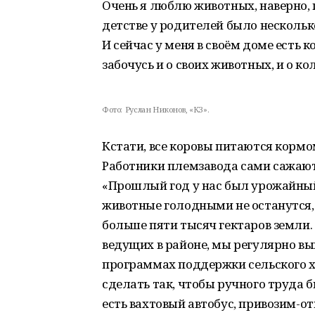
Очень я люблю животных, наверно, 
детстве у родителей было несколько
И сейчас у меня в своём доме есть к
забочусь и о своих животных, и о к
Фото:
Руслан Никонов, «КЗ».
Кстати, все коровы питаются корм
Работники племзавода сами сажают
«Прошлый год у нас был урожайный. 
животные голодными не останутся, в
больше пяти тысяч гектаров земли.
ведущих в районе, мы регулярно вы
программах поддержки сельского хо
сделать так, чтобы ручного труда 
есть вахтовый автобус, привозим-от