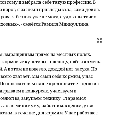
поэтому и выбрала себе такую профессию. В
 коров, я за ними приглядывала, сама доила.
орова, я без них уже не могу, с удовольствием
олхозных», - смеётся Рамиля Миннуллина.
ом, выращенным прямо на местных полях.
 кормовые культуры, пшеницу, овёс и ячмень.
А в этом не повезло, дождей нет, засуха. Но
сего хватает. Мы сами себя кормим, у нас
 По показателям наше предприятие – одно из
игрываем в конкурсах, участвуем в
зяйства, закупаем технику. Стараемся
было по минимуму, работников ценим, у нас
возим, в течение дня кормим. У нас работают