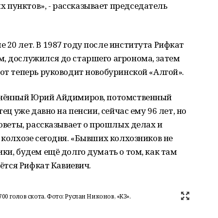
 пунктов», - рассказывает председатель
 20 лет. В 1987 году после института Рифкат
м, дослужился до старшего агронома, затем
вот теперь руководит новобуринской «Алгой».
чинённый Юрий Айдимиров, потомственный
тец уже давно на пенсии, сейчас ему 96 лет, но
советы, рассказывает о прошлых делах и
 колхозе сегодня. «Бывших колхозников не
ки, будем ещё долго думать о том, как там
еётся Рифкат Кавиевич.
0 голов скота. Фото: Руслан Никонов, «КЗ».