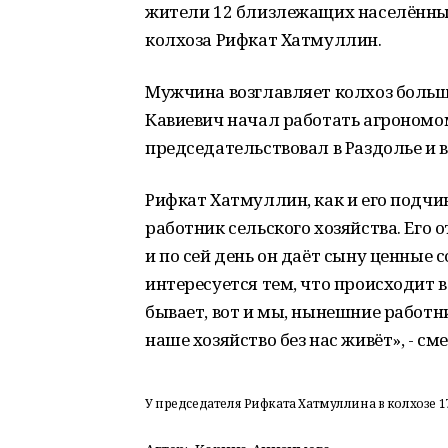
жители 12 близлежащих населённых
колхоза Рифкат Хатмуллин.
Мужчина возглавляет колхоз больше
Кавиевич начал работать агрономо
председательствовал в Раздолье и 
Рифкат Хатмуллин, как и его под
работник сельского хозяйства. Его о
и по сей день он даёт сыну ценные 
интересуется тем, что происходит в
бывает, вот и мы, нынешние работни
наше хозяйство без нас живёт», - см
У председателя Рифката Хатмуллина в колхозе 170