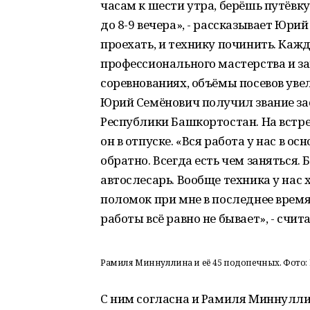
часам к шести утра, берёшь путёвку,
до 8-9 вечера», - рассказывает Юр
проехать, и технику починить. Кажд
профессионального мастерства и з
соревнованиях, объёмы посевов увел
Юрий Семёнович получил звание за
Республики Башкортостан. На встр
он в отпуске. «Вся работа у нас в о
обратно. Всегда есть чем заняться. 
автослесарь. Вообще техника у нас
поломок при мне в последнее время
работы всё равно не бывает», - счи
Рамиля Миннуллина и её 45 подопечных. Фото: Р
С ним согласна и Рамиля Миннулли