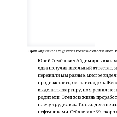
Юрий Айдимиров трудится в колхозе с юности. Фото: Р
Юрий Семёнович Айдимиров в колхозе
едва получив школьный аттестат, и 
пережили мы разные, многое видели,
продержались, остались здесь. Жен
выделить квартиру, но я решил не п
родители. Отец всю жизнь проработа
плечу трудились. Только дети не з
нефтяниками. Сейчас мне 59, скоро