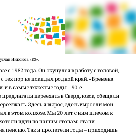
услан Никонов, «КЗ».
 с 1982 года. Он окунулся в работу с головой,
с тех пор не покидал родной край. «Времена
 и в самые тяжёлые годы – 90-е –
е предлагали переехать в Свердловск, обещали
ереезжать. Здесь я вырос, здесь выросли мои
л в этом колхозе. Мы 20 лет с ним плечом к
ахотели идти по нашим стопам: стали
 на пенсию. Так и пролетели годы – приходишь