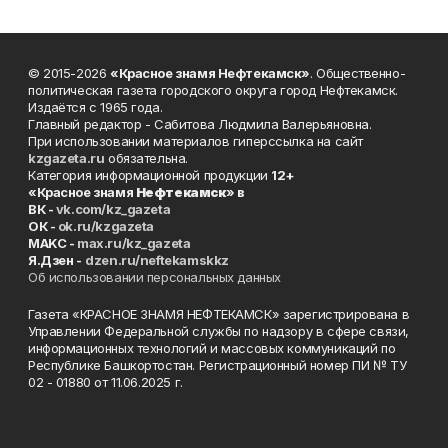
© 2015-2026
«Красное знамя Нефтекамск»
. Общественно-
политическая газета городского округа город Нефтекамск.
Издаётся с 1965 года.
Главный редактор - Сабитова Людмила Валерьяновна.
При использовании материалов гиперссылка на сайт
kzgazeta.ru
обязательна.
Категория информационной продукции
12+
«Красное знамя
Нефтекамск
» в
ВК -
vk.com/kz_gazeta
ОК -
ok.ru/kzgazeta
MAKC -
max.ru/kz_gazeta
Я.Дзен -
dzen.ru/neftekamskkz
Об использовании персональных данных
Газета «КРАСНОЕ ЗНАМЯ НЕФТЕКАМСК» зарегистрирована в
Управлении Федеральной службы по надзору в сфере связи,
информационных технологий и массовых коммуникаций по
Республике Башкортостан. Регистрационный номер ПИ № ТУ
02 - 01880 от 11.06.2025 г.