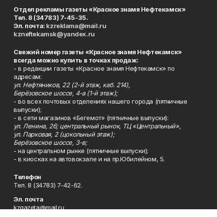
Отдел рекламы газеты «Красное знамя Нефтекамск»
Тел. 8 (34783) 7-45-35.
Эл. почта:
kzreklama@mail.ru
kzneftekamsk@yandex.ru
Свежий номер газеты «Красное знамя Нефтекамск»
всегда можно купить в точках продаж:
- в редакции газеты «Красное знамя Нефтекамск» по
адресам:
ул. Нефтяников, 22 (2-й этаж, каб. 214),
Берёзовское шоссе, 4-а (1-й этаж);
- во всех почтовых отделениях нашего города (пятничные
выпуски);
- в сети магазинов «Бегемот» (пятничные выпуски):
ул. Ленина, 26; центральный рынок, ТЦ «Центральный»,
ул. Парковая, 2 (цокольный этаж);
Берёзовское шоссе, 3-в;
- на центральном рынке (пятничные выпуски);
- в киосках на автовокзале и на пр.Юбилейном, 5.
Телефон
Тел. 8 (34783) 7-42-62.
Эл. почта
kzgazeta@mail.ru