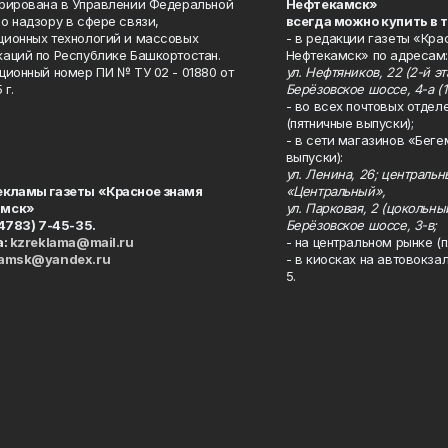
рирована в Управлении Федеральной
Нефтекамск»
о надзору в сфере связи,
всегда можно купить в 
ионных технологий и массовых
- в редакции газеты «Кра
аций по Республике Башкортостан.
Нефтекамск» по адресам:
ционный номер ПИ № ТУ 02 - 01880 от
ул. Нефтяников, 22 (2-й эта
 г.
Берёзовское шоссе, 4-а (1
- во всех почтовых отдел
(пятничные выпуски);
- в сети магазинов «Беге
выпуски):
ул. Ленина, 26; централь
екламы газеты «Красное знамя
«Центральный»,
амск»
ул. Парковая, 2 (цокольны
34783) 7-45-35.
Берёзовское шоссе, 3-в;
а:
kzreklama@mail.ru
- на центральном рынке (п
kamsk@yandex.ru
- в киосках на автовокза
5.