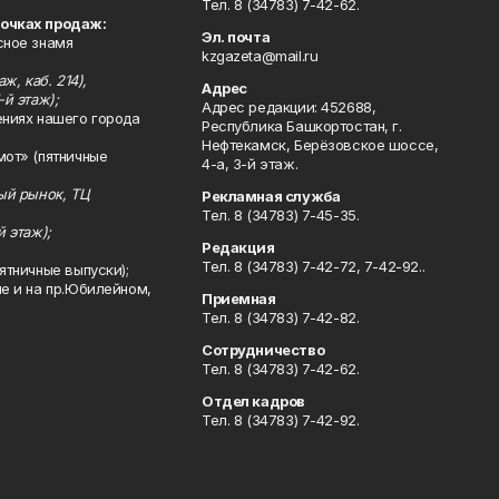
Тел. 8 (34783) 7-42-62.
точках продаж:
Эл. почта
сное знамя
kzgazeta@mail.ru
ж, каб. 214),
Адрес
-й этаж);
Адрес редакции: 452688,
ениях нашего города
Республика Башкортостан, г.
Нефтекамск, Берёзовское шоссе,
мот» (пятничные
4-а, 3-й этаж.
ный рынок, ТЦ
Рекламная служба
Тел. 8 (34783) 7-45-35.
й этаж);
Редакция
Тел. 8 (34783) 7-42-72, 7-42-92..
ятничные выпуски);
ле и на пр.Юбилейном,
Приемная
Тел. 8 (34783) 7-42-82.
Сотрудничество
Тел. 8 (34783) 7-42-62.
Отдел кадров
Тел. 8 (34783) 7-42-92.