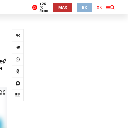
+26
MAX
ВК
°С
ОК
Ясно
тей
а