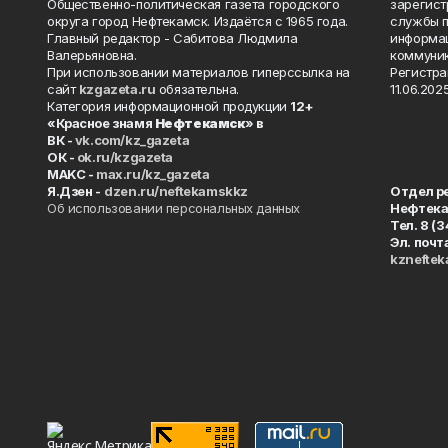
Общественно-политическая газета городского
зарегист
округа город Нефтекамск. Издаётся с 1965 года.
службы п
Главный редактор - Сабитова Людмила
информац
Валерьяновна.
коммуник
При использовании материалов гиперссылка на
Регистра
сайт
kzgazeta.ru
обязательна.
11.06.2025
Категория информационной продукции
12+
«Красное знамя
Нефтекамск
» в
ВК -
vk.com/kz_gazeta
ОК -
ok.ru/kzgazeta
MAKC -
max.ru/kz_gazeta
Я.Дзен -
dzen.ru/neftekamskkz
Отдел р
Об использовании персональных данных
Нефтек
Тел. 8 (
Эл. почт
kznefte