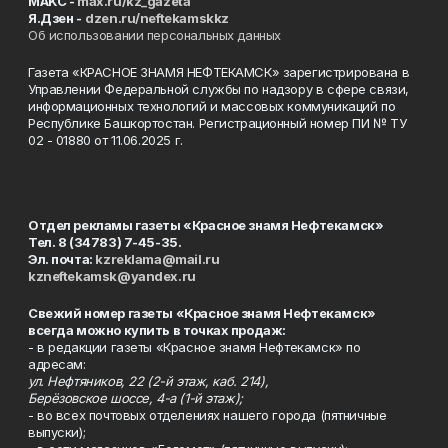
MAKC -
max.ru/kz_gazeta
Я.Дзен -
dzen.ru/neftekamskkz
Об использовании персональных данных
Газета «КРАСНОЕ ЗНАМЯ НЕФТЕКАМСК» зарегистрирована в
Управлении Федеральной службы по надзору в сфере связи,
информационных технологий и массовых коммуникаций по
Республике Башкортостан. Регистрационный номер ПИ № ТУ
02 - 01880 от 11.06.2025 г.
Отдел рекламы газеты «Красное знамя Нефтекамск»
Тел. 8 (34783) 7-45-35.
Эл. почта:
kzreklama@mail.ru
kzneftekamsk@yandex.ru
Свежий номер газеты «Красное знамя Нефтекамск»
всегда можно купить в точках продаж:
- в редакции газеты «Красное знамя Нефтекамск» по
адресам:
ул. Нефтяников, 22 (2-й этаж, каб. 214),
Берёзовское шоссе, 4-а (1-й этаж);
- во всех почтовых отделениях нашего города (пятничные
выпуски);