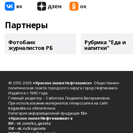
Партнеры
Фотобанк
Рубрика "Еда и
журналистов РБ
напитки"
© 2015-2026
«Красное знамя Нефтекамск»
. Общественно-
политическая газета городского округа город Нефтекамск.
Издаётся с 1965 года.
Главный редактор - Сабитова Людмила Валерьяновна.
При использовании материалов гиперссылка на сайт
kzgazeta.ru
обязательна.
Категория информационной продукции
12+
«Красное знамя
Нефтекамск
» в
ВК -
vk.com/kz_gazeta
ОК -
ok.ru/kzgazeta