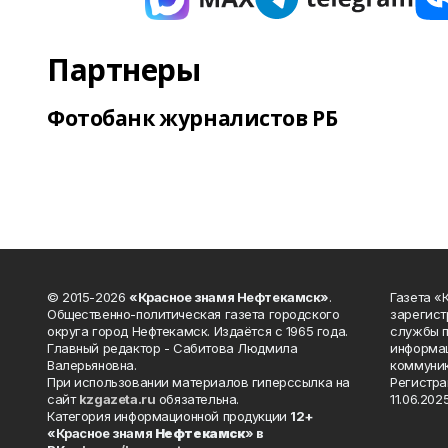
Партнеры
Фотобанк журналистов РБ
© 2015-2026
«Красное знамя Нефтекамск»
.
Газета 
Общественно-политическая газета городского
зарегист
округа город Нефтекамск. Издаётся с 1965 года.
службы п
Главный редактор - Сабитова Людмила
информац
Валерьяновна.
коммуник
При использовании материалов гиперссылка на
Регистра
сайт
kzgazeta.ru
обязательна.
11.06.2025
Категория информационной продукции
12+
«Красное знамя
Нефтекамск
» в