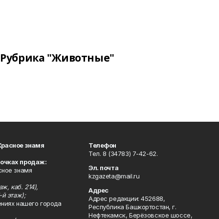
Рубрика "Животные"
Красное знамя
Телефон
Тел. 8 (34783) 7-42-62.
точках продаж:
Эл. почта
сное знамя
kzgazeta@mail.ru
ж, каб. 214),
Адрес
-й этаж);
Адрес редакции: 452688,
ениях нашего города
Республика Башкортостан, г.
Нефтекамск, Берёзовское шоссе,