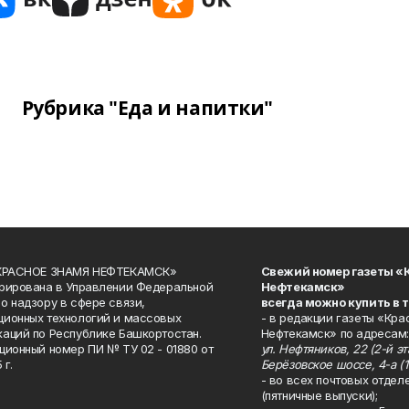
Рубрика "Еда и напитки"
«КРАСНОЕ ЗНАМЯ НЕФТЕКАМСК»
Свежий номер газеты «
рирована в Управлении Федеральной
Нефтекамск»
о надзору в сфере связи,
всегда можно купить в 
ионных технологий и массовых
- в редакции газеты «Кра
аций по Республике Башкортостан.
Нефтекамск» по адресам:
ционный номер ПИ № ТУ 02 - 01880 от
ул. Нефтяников, 22 (2-й эта
 г.
Берёзовское шоссе, 4-а (1
- во всех почтовых отдел
(пятничные выпуски);