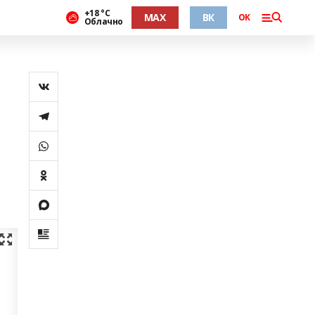
+18 °С
MAX
ВК
ОК
Облачно