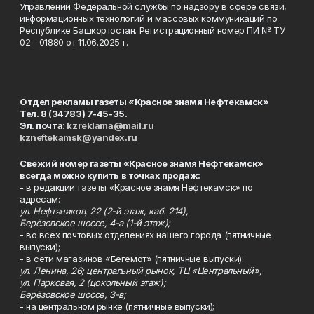
Управлении Федеральной службы по надзору в сфере связи,
информационных технологий и массовых коммуникаций по
Республике Башкортостан. Регистрационный номер ПИ № ТУ
02 - 01880 от 11.06.2025 г.
Отдел рекламы газеты «Красное знамя Нефтекамск»
Тел. 8 (34783) 7-45-35.
Эл. почта:
kzreklama@mail.ru
kzneftekamsk@yandex.ru
Свежий номер газеты «Красное знамя Нефтекамск»
всегда можно купить в точках продаж:
- в редакции газеты «Красное знамя Нефтекамск» по
адресам:
ул. Нефтяников, 22 (2-й этаж, каб. 214),
Берёзовское шоссе, 4-а (1-й этаж);
- во всех почтовых отделениях нашего города (пятничные
выпуски);
- в сети магазинов «Бегемот» (пятничные выпуски):
ул. Ленина, 26; центральный рынок, ТЦ «Центральный»,
ул. Парковая, 2 (цокольный этаж);
Берёзовское шоссе, 3-в;
- на центральном рынке (пятничные выпуски);