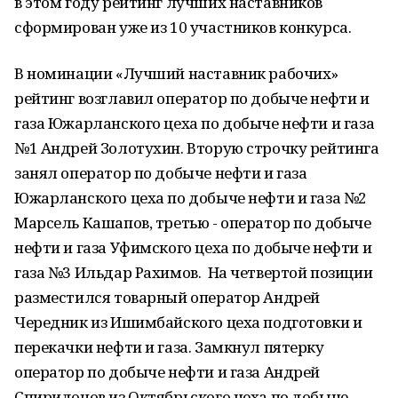
в этом году рейтинг лучших наставников
сформирован уже из 10 участников конкурса.
В номинации «Лучший наставник рабочих»
рейтинг возглавил оператор по добыче нефти и
газа Южарланского цеха по добыче нефти и газа
№1 Андрей Золотухин. Вторую строчку рейтинга
занял оператор по добыче нефти и газа
Южарланского цеха по добыче нефти и газа №2
Марсель Кашапов, третью - оператор по добыче
нефти и газа Уфимского цеха по добыче нефти и
газа №3 Ильдар Рахимов. На четвертой позиции
разместился товарный оператор Андрей
Чередник из Ишимбайского цеха подготовки и
перекачки нефти и газа. Замкнул пятерку
оператор по добыче нефти и газа Андрей
Спиридонов из Октябрьского цеха по добыче