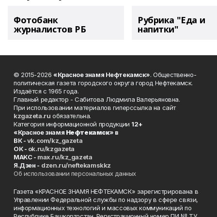
Фотобанк
Рубрика "Еда и
журналистов РБ
напитки"
© 2015-2026
«Красное знамя Нефтекамск»
. Общественно-
политическая газета городского округа город Нефтекамск.
Издаётся с 1965 года.
Главный редактор - Сабитова Людмила Валерьяновна.
При использовании материалов гиперссылка на сайт
kzgazeta.ru
обязательна.
Категория информационной продукции
12+
«Красное знамя
Нефтекамск
» в
ВК -
vk.com/kz_gazeta
ОК -
ok.ru/kzgazeta
MAKC -
max.ru/kz_gazeta
Я.Дзен -
dzen.ru/neftekamskkz
Об использовании персональных данных
Газета «КРАСНОЕ ЗНАМЯ НЕФТЕКАМСК» зарегистрирована в
Управлении Федеральной службы по надзору в сфере связи,
информационных технологий и массовых коммуникаций по
Республике Башкортостан. Регистрационный номер ПИ № ТУ