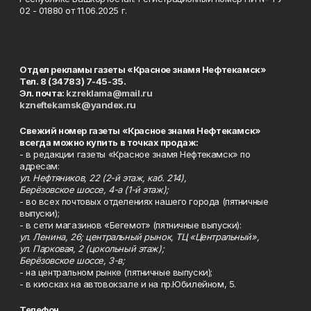
02 - 01880 от 11.06.2025 г.
Отдел рекламы газеты «Красное знамя Нефтекамск»
Тел. 8 (34783) 7-45-35.
Эл. почта:
kzreklama@mail.ru
kzneftekamsk@yandex.ru
Свежий номер газеты «Красное знамя Нефтекамск»
всегда можно купить в точках продаж:
- в редакции газеты «Красное знамя Нефтекамск» по
адресам:
ул. Нефтяников, 22 (2-й этаж, каб. 214),
Берёзовское шоссе, 4-а (1-й этаж);
- во всех почтовых отделениях нашего города (пятничные
выпуски);
- в сети магазинов «Бегемот» (пятничные выпуски):
ул. Ленина, 26; центральный рынок, ТЦ «Центральный»,
ул. Парковая, 2 (цокольный этаж);
Берёзовское шоссе, 3-в;
- на центральном рынке (пятничные выпуски);
- в киосках на автовокзале и на пр.Юбилейном, 5.
Телефон