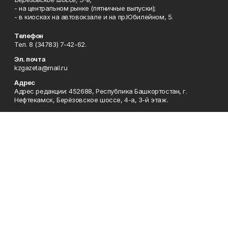
- на центральном рынке (пятничные выпуски);
- в киосках на автовокзале и на пр.Юбилейном, 5.
Телефон
Тел. 8 (34783) 7-42-62.
Эл. почта
kzgazeta@mail.ru
Адрес
Адрес редакции: 452688, Республика Башкортостан, г.
Нефтекамск, Берёзовское шоссе, 4-а, 3-й этаж.
Рекламная служба
Тел. 8 (34783) 7-45-35.
Редакция
Тел. 8 (34783) 7-42-72, 7-42-92..
Приемная
Тел. 8 (34783) 7-42-82.
Сотрудничество
Тел. 8 (34783) 7-42-62.
Отдел кадров
Тел. 8 (34783) 7-42-92.