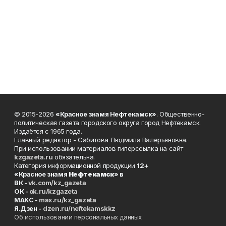
© 2015-2026
«Красное знамя Нефтекамск»
. Общественно-
политическая газета городского округа город Нефтекамск.
Издаётся с 1965 года.
Главный редактор - Сабитова Людмила Валерьяновна.
При использовании материалов гиперссылка на сайт
kzgazeta.ru
обязательна.
Категория информационной продукции
12+
«Красное знамя
Нефтекамск
» в
ВК -
vk.com/kz_gazeta
ОК -
ok.ru/kzgazeta
MAKC -
max.ru/kz_gazeta
Я.Дзен -
dzen.ru/neftekamskkz
Об использовании персональных данных