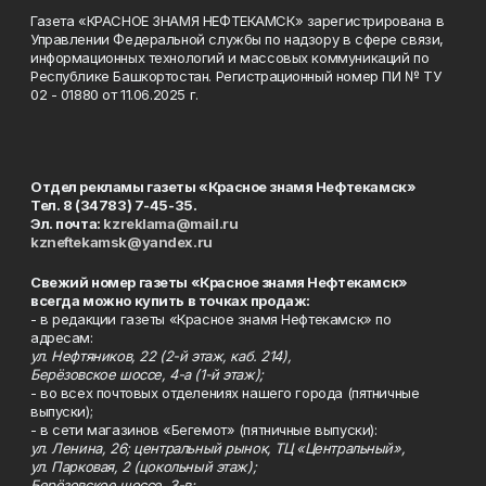
Газета «КРАСНОЕ ЗНАМЯ НЕФТЕКАМСК» зарегистрирована в
Управлении Федеральной службы по надзору в сфере связи,
информационных технологий и массовых коммуникаций по
Республике Башкортостан. Регистрационный номер ПИ № ТУ
02 - 01880 от 11.06.2025 г.
Отдел рекламы газеты «Красное знамя Нефтекамск»
Тел. 8 (34783) 7-45-35.
Эл. почта:
kzreklama@mail.ru
kzneftekamsk@yandex.ru
Свежий номер газеты «Красное знамя Нефтекамск»
всегда можно купить в точках продаж:
- в редакции газеты «Красное знамя Нефтекамск» по
адресам:
ул. Нефтяников, 22 (2-й этаж, каб. 214),
Берёзовское шоссе, 4-а (1-й этаж);
- во всех почтовых отделениях нашего города (пятничные
выпуски);
- в сети магазинов «Бегемот» (пятничные выпуски):
ул. Ленина, 26; центральный рынок, ТЦ «Центральный»,
ул. Парковая, 2 (цокольный этаж);
Берёзовское шоссе, 3-в;