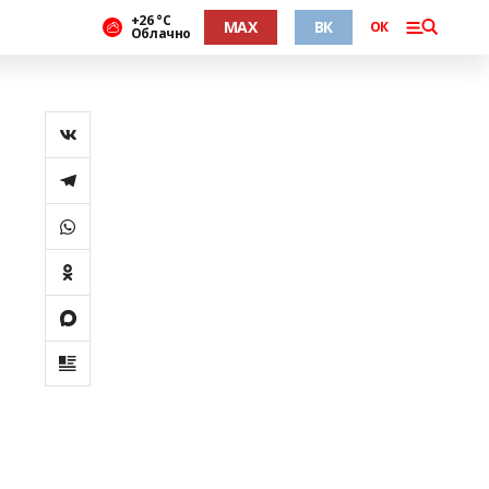
+26 °С
MAX
ВК
ОК
Облачно