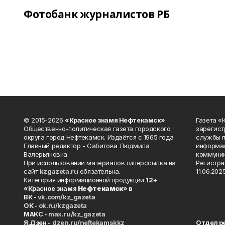
Фотобанк журналистов РБ
© 2015-2026
«Красное знамя Нефтекамск»
.
Газета 
Общественно-политическая газета городского
зарегист
округа город Нефтекамск. Издаётся с 1965 года.
службы п
Главный редактор - Сабитова Людмила
информац
Валерьяновна.
коммуник
При использовании материалов гиперссылка на
Регистра
сайт
kzgazeta.ru
обязательна.
11.06.2025
Категория информационной продукции
12+
«Красное знамя
Нефтекамск
» в
ВК -
vk.com/kz_gazeta
ОК -
ok.ru/kzgazeta
MAKC -
max.ru/kz_gazeta
Я.Дзен -
dzen.ru/neftekamskkz
Отдел р