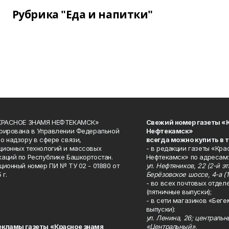
Рубрика "Еда и напитки"
«КРАСНОЕ ЗНАМЯ НЕФТЕКАМСК»
Свежий номер газеты «
рирована в Управлении Федеральной
Нефтекамск»
о надзору в сфере связи,
всегда можно купить в 
ионных технологий и массовых
- в редакции газеты «Кра
аций по Республике Башкортостан.
Нефтекамск» по адресам:
ционный номер ПИ № ТУ 02 - 01880 от
ул. Нефтяников, 22 (2-й эта
 г.
Берёзовское шоссе, 4-а (1
- во всех почтовых отдел
(пятничные выпуски);
- в сети магазинов «Беге
выпуски):
ул. Ленина, 26; централь
екламы газеты «Красное знамя
«Центральный»,