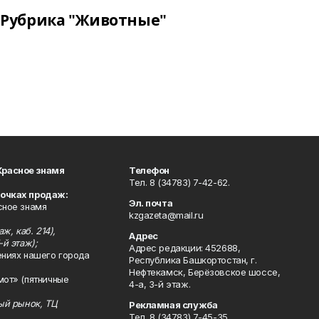
Рубрика "Животные"
Красное знамя
Телефон
Тел. 8 (34783) 7-42-62.
точках продаж:
Эл. почта
сное знамя
kzgazeta@mail.ru
ж, каб. 214),
Адрес
-й этаж);
Адрес редакции: 452688,
ениях нашего города
Республика Башкортостан, г.
Нефтекамск, Берёзовское шоссе,
мот» (пятничные
4-а, 3-й этаж.
ный рынок, ТЦ
Рекламная служба
Тел. 8 (34783) 7-45-35.