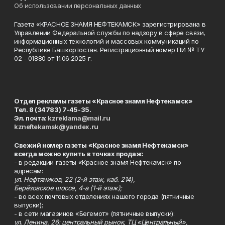
Об использовании персональных данных
Газета «КРАСНОЕ ЗНАМЯ НЕФТЕКАМСК» зарегистрирована в
Управлении Федеральной службы по надзору в сфере связи,
информационных технологий и массовых коммуникаций по
Республике Башкортостан. Регистрационный номер ПИ № ТУ
02 - 01880 от 11.06.2025 г.
Отдел рекламы газеты «Красное знамя Нефтекамск»
Тел. 8 (34783) 7-45-35.
Эл. почта:
kzreklama@mail.ru
kzneftekamsk@yandex.ru
Свежий номер газеты «Красное знамя Нефтекамск»
всегда можно купить в точках продаж:
- в редакции газеты «Красное знамя Нефтекамск» по
адресам:
ул. Нефтяников, 22 (2-й этаж, каб. 214),
Берёзовское шоссе, 4-а (1-й этаж);
- во всех почтовых отделениях нашего города (пятничные
выпуски);
- в сети магазинов «Бегемот» (пятничные выпуски):
ул. Ленина, 26; центральный рынок, ТЦ «Центральный»,