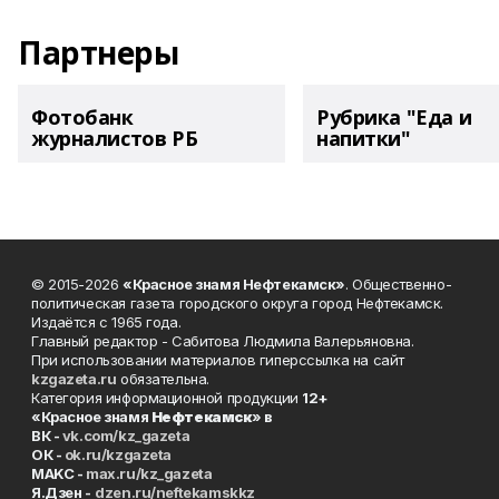
Партнеры
Фотобанк
Рубрика "Еда и
журналистов РБ
напитки"
© 2015-2026
«Красное знамя Нефтекамск»
. Общественно-
политическая газета городского округа город Нефтекамск.
Издаётся с 1965 года.
Главный редактор - Сабитова Людмила Валерьяновна.
При использовании материалов гиперссылка на сайт
kzgazeta.ru
обязательна.
Категория информационной продукции
12+
«Красное знамя
Нефтекамск
» в
ВК -
vk.com/kz_gazeta
ОК -
ok.ru/kzgazeta
MAKC -
max.ru/kz_gazeta
Я.Дзен -
dzen.ru/neftekamskkz