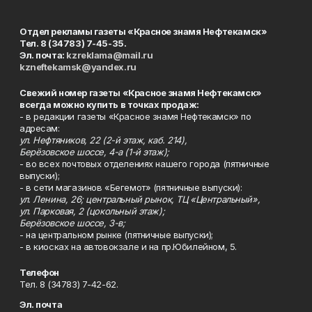
Отдел рекламы газеты «Красное знамя Нефтекамск»
Тел. 8 (34783) 7-45-35.
Эл. почта:
kzreklama@mail.ru
kzneftekamsk@yandex.ru
Свежий номер газеты «Красное знамя Нефтекамск»
всегда можно купить в точках продаж:
- в редакции газеты «Красное знамя Нефтекамск» по
адресам:
ул. Нефтяников, 22 (2-й этаж, каб. 214),
Берёзовское шоссе, 4-а (1-й этаж);
- во всех почтовых отделениях нашего города (пятничные
выпуски);
- в сети магазинов «Бегемот» (пятничные выпуски):
ул. Ленина, 26; центральный рынок, ТЦ «Центральный»,
ул. Парковая, 2 (цокольный этаж);
Берёзовское шоссе, 3-в;
- на центральном рынке (пятничные выпуски);
- в киосках на автовокзале и на пр.Юбилейном, 5.
Телефон
Тел. 8 (34783) 7-42-62.
Эл. почта