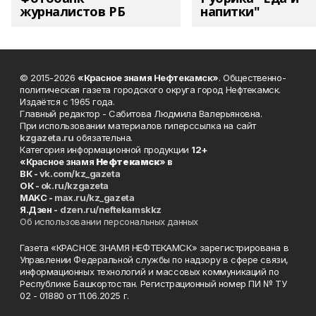
журналистов РБ
напитки"
© 2015-2026
«Красное знамя Нефтекамск»
. Общественно-
политическая газета городского округа город Нефтекамск.
Издаётся с 1965 года.
Главный редактор - Сабитова Людмила Валерьяновна.
При использовании материалов гиперссылка на сайт
kzgazeta.ru
обязательна.
Категория информационной продукции
12+
«Красное знамя
Нефтекамск
» в
ВК -
vk.com/kz_gazeta
ОК -
ok.ru/kzgazeta
MAKC -
max.ru/kz_gazeta
Я.Дзен -
dzen.ru/neftekamskkz
Об использовании персональных данных
Газета «КРАСНОЕ ЗНАМЯ НЕФТЕКАМСК» зарегистрирована в
Управлении Федеральной службы по надзору в сфере связи,
информационных технологий и массовых коммуникаций по
Республике Башкортостан. Регистрационный номер ПИ № ТУ
02 - 01880 от 11.06.2025 г.