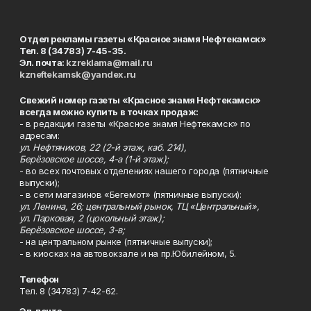
Отдел рекламы газеты «Красное знамя Нефтекамск»
Тел. 8 (34783) 7-45-35.
Эл. почта:
kzreklama@mail.ru
kzneftekamsk@yandex.ru
Свежий номер газеты «Красное знамя Нефтекамск»
всегда можно купить в точках продаж:
- в редакции газеты «Красное знамя Нефтекамск» по
адресам:
ул. Нефтяников, 22 (2-й этаж, каб. 214),
Берёзовское шоссе, 4-а (1-й этаж);
- во всех почтовых отделениях нашего города (пятничные
выпуски);
- в сети магазинов «Бегемот» (пятничные выпуски):
ул. Ленина, 26; центральный рынок, ТЦ «Центральный»,
ул. Парковая, 2 (цокольный этаж);
Берёзовское шоссе, 3-в;
- на центральном рынке (пятничные выпуски);
- в киосках на автовокзале и на пр.Юбилейном, 5.
Телефон
Тел. 8 (34783) 7-42-62.