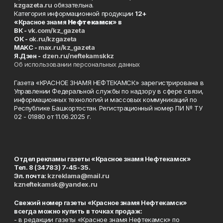
kzgazeta.ru
обязательна.
Категория информационной продукции
12+
«Красное знамя
Нефтекамск
» в
ВК -
vk.com/kz_gazeta
ОК -
ok.ru/kzgazeta
MAKC -
max.ru/kz_gazeta
Я.Дзен -
dzen.ru/neftekamskkz
Об использовании персональных данных
Газета «КРАСНОЕ ЗНАМЯ НЕФТЕКАМСК» зарегистрирована в
Управлении Федеральной службы по надзору в сфере связи,
информационных технологий и массовых коммуникаций по
Республике Башкортостан. Регистрационный номер ПИ № ТУ
02 - 01880 от 11.06.2025 г.
Отдел рекламы газеты «Красное знамя Нефтекамск»
Тел. 8 (34783) 7-45-35.
Эл. почта:
kzreklama@mail.ru
kzneftekamsk@yandex.ru
Свежий номер газеты «Красное знамя Нефтекамск»
всегда можно купить в точках продаж:
- в редакции газеты «Красное знамя Нефтекамск» по