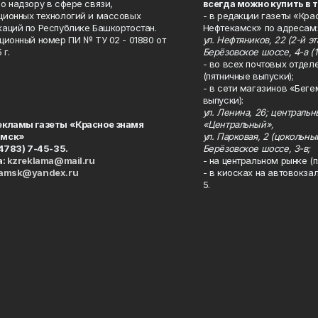
о надзору в сфере связи,
всегда можно купить в 
ионных технологий и массовых
- в редакции газеты «Кра
аций по Республике Башкортостан.
Нефтекамск» по адресам:
ционный номер ПИ № ТУ 02 - 01880 от
ул. Нефтяников, 22 (2-й эта
 г.
Берёзовское шоссе, 4-а (1
- во всех почтовых отдел
(пятничные выпуски);
- в сети магазинов «Беге
выпуски):
ул. Ленина, 26; централь
екламы газеты «Красное знамя
«Центральный»,
амск»
ул. Парковая, 2 (цокольны
34783) 7-45-35.
Берёзовское шоссе, 3-в;
а:
kzreklama@mail.ru
- на центральном рынке (п
kamsk@yandex.ru
- в киосках на автовокза
5.