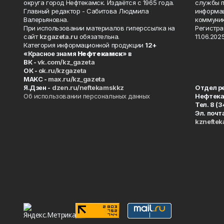
округа город Нефтекамск. Издаётся с 1965 года.
службы п
Главный редактор - Сабитова Людмила
информац
Валерьяновна.
коммуник
При использовании материалов гиперссылка на
Регистра
сайт
kzgazeta.ru
обязательна.
11.06.2025
Категория информационной продукции
12+
«Красное знамя
Нефтекамск
» в
ВК -
vk.com/kz_gazeta
ОК -
ok.ru/kzgazeta
MAKC -
max.ru/kz_gazeta
Я.Дзен -
dzen.ru/neftekamskkz
Отдел р
Об использовании персональных данных
Нефтек
Тел. 8 (
Эл. почт
kznefte