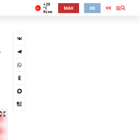
+20
MAX
ВК
°С
ОК
Ясно
в
4