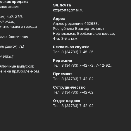
точках продаж:
Эл. почта
сное знамя
kzgazeta@mail.ru
ж, каб. 214),
Адрес
-й этаж);
Адрес редакции: 452688,
ениях нашего города
Республика Башкортостан, г.
Нефтекамск, Берёзовское шоссе,
мот» (пятничные
4-а, 3-й этаж.
ный рынок, ТЦ
Рекламная служба
Тел. 8 (34783) 7-45-35.
й этаж);
Редакция
Тел. 8 (34783) 7-42-72, 7-42-92..
ятничные выпуски);
ле и на пр.Юбилейном,
Приемная
Тел. 8 (34783) 7-42-82.
Сотрудничество
Тел. 8 (34783) 7-42-62.
Отдел кадров
Тел. 8 (34783) 7-42-92.