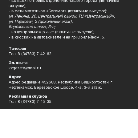
- во всех почтовых отделениях нашего города (пятничные
выпуски);
- в сети магазинов «Бегемот» (пятничные выпуски):
ул. Ленина, 26; центральный рынок, ТЦ «Центральный»,
ул. Парковая, 2 (цокольный этаж);
Берёзовское шоссе, 3-в;
- на центральном рынке (пятничные выпуски);
- в киосках на автовокзале и на пр.Юбилейном, 5.
Телефон
Тел. 8 (34783) 7-42-62.
Эл. почта
kzgazeta@mail.ru
Адрес
Адрес редакции: 452688, Республика Башкортостан, г.
Нефтекамск, Берёзовское шоссе, 4-а, 3-й этаж.
Рекламная служба
Тел. 8 (34783) 7-45-35.
Редакция
Тел. 8 (34783) 7-42-72, 7-42-92..
Приемная
Тел. 8 (34783) 7-42-82.