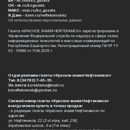
ВК -
vk.com/kz_gazeta
ОК -
ok.ru/kzgazeta
MAKC -
max.ru/kz_gazeta
Я.Дзен -
dzen.ru/neftekamskkz
Об использовании персональных данных
Газета «КРАСНОЕ ЗНАМЯ НЕФТЕКАМСК» зарегистрирована в
Управлении Федеральной службы по надзору в сфере связи,
информационных технологий и массовых коммуникаций по
Республике Башкортостан. Регистрационный номер ПИ № ТУ
02 - 01880 от 11.06.2025 г.
Отдел рекламы газеты «Красное знамя Нефтекамск»
Тел. 8 (34783) 7-45-35.
Эл. почта:
kzreklama@mail.ru
kzneftekamsk@yandex.ru
Свежий номер газеты «Красное знамя Нефтекамск»
всегда можно купить в точках продаж:
- в редакции газеты «Красное знамя Нефтекамск» по
адресам:
ул. Нефтяников, 22 (2-й этаж, каб. 214),
Берёзовское шоссе, 4-а (1-й этаж);