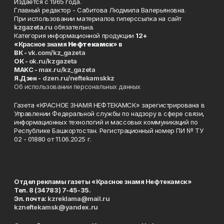
Издаётся с 1965 года.
Главный редактор - Сабитова Людмила Валерьяновна.
При использовании материалов гиперссылка на сайт
kzgazeta.ru
обязательна.
Категория информационной продукции
12+
«Красное знамя
Нефтекамск
» в
ВК -
vk.com/kz_gazeta
ОК -
ok.ru/kzgazeta
MAKC -
max.ru/kz_gazeta
Я.Дзен -
dzen.ru/neftekamskkz
Об использовании персональных данных
Газета «КРАСНОЕ ЗНАМЯ НЕФТЕКАМСК» зарегистрирована в
Управлении Федеральной службы по надзору в сфере связи,
информационных технологий и массовых коммуникаций по
Республике Башкортостан. Регистрационный номер ПИ № ТУ
02 - 01880 от 11.06.2025 г.
Отдел рекламы газеты «Красное знамя Нефтекамск»
Тел. 8 (34783) 7-45-35.
Эл. почта:
kzreklama@mail.ru
kzneftekamsk@yandex.ru