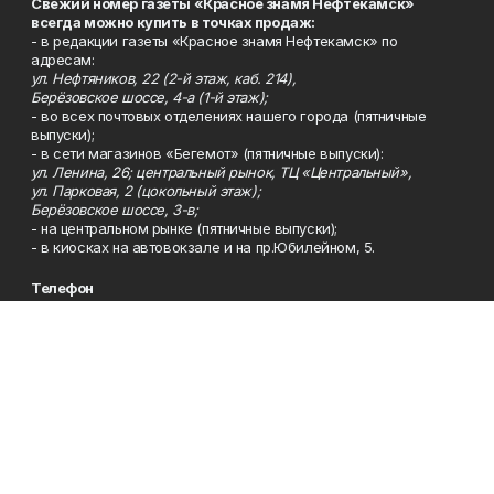
Свежий номер газеты «Красное знамя Нефтекамск»
всегда можно купить в точках продаж:
- в редакции газеты «Красное знамя Нефтекамск» по
адресам:
ул. Нефтяников, 22 (2-й этаж, каб. 214),
Берёзовское шоссе, 4-а (1-й этаж);
- во всех почтовых отделениях нашего города (пятничные
выпуски);
- в сети магазинов «Бегемот» (пятничные выпуски):
ул. Ленина, 26; центральный рынок, ТЦ «Центральный»,
ул. Парковая, 2 (цокольный этаж);
Берёзовское шоссе, 3-в;
- на центральном рынке (пятничные выпуски);
- в киосках на автовокзале и на пр.Юбилейном, 5.
Телефон
Тел. 8 (34783) 7-42-62.
Эл. почта
kzgazeta@mail.ru
Адрес
Адрес редакции: 452688, Республика Башкортостан, г.
Нефтекамск, Берёзовское шоссе, 4-а, 3-й этаж.
Рекламная служба
Тел. 8 (34783) 7-45-35.