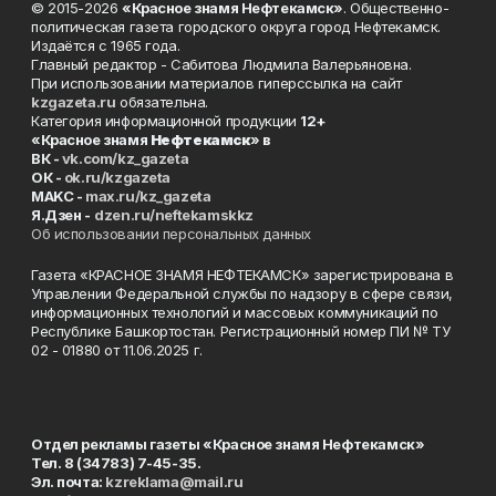
© 2015-2026
«Красное знамя Нефтекамск»
. Общественно-
политическая газета городского округа город Нефтекамск.
Издаётся с 1965 года.
Главный редактор - Сабитова Людмила Валерьяновна.
При использовании материалов гиперссылка на сайт
kzgazeta.ru
обязательна.
Категория информационной продукции
12+
«Красное знамя
Нефтекамск
» в
ВК -
vk.com/kz_gazeta
ОК -
ok.ru/kzgazeta
MAKC -
max.ru/kz_gazeta
Я.Дзен -
dzen.ru/neftekamskkz
Об использовании персональных данных
Газета «КРАСНОЕ ЗНАМЯ НЕФТЕКАМСК» зарегистрирована в
Управлении Федеральной службы по надзору в сфере связи,
информационных технологий и массовых коммуникаций по
Республике Башкортостан. Регистрационный номер ПИ № ТУ
02 - 01880 от 11.06.2025 г.
Отдел рекламы газеты «Красное знамя Нефтекамск»
Тел. 8 (34783) 7-45-35.
Эл. почта:
kzreklama@mail.ru