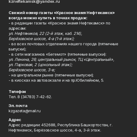
kzneftekamsk@yandex.ru
Свежий номер газеты «Красное знамя Нефтекамск»
всегда можно купить в точках продаж:
- в редакции газеты «Красное знамя Нефтекамск» по
адресам:
ул. Нефтяников, 22 (2-й этаж, каб. 214),
Берёзовское шоссе, 4-а (1-й этаж);
- во всех почтовых отделениях нашего города (пятничные
выпуски);
- в сети магазинов «Бегемот» (пятничные выпуски):
ул. Ленина, 26; центральный рынок, ТЦ «Центральный»,
ул. Парковая, 2 (цокольный этаж);
Берёзовское шоссе, 3-в;
- на центральном рынке (пятничные выпуски);
- в киосках на автовокзале и на пр.Юбилейном, 5.
Телефон
Тел. 8 (34783) 7-42-62.
Эл. почта
kzgazeta@mail.ru
Адрес
Адрес редакции: 452688, Республика Башкортостан, г.
Нефтекамск, Берёзовское шоссе, 4-а, 3-й этаж.