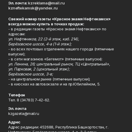
Эл. почта:
kzreklama@mail.ru
kzneftekamsk@yandex.ru
Свежий номер газеты «Красное знамя Нефтекамск»
всегда можно купить в точках продаж:
- в редакции газеты «Красное знамя Нефтекамск» по
адресам:
ул. Нефтяников, 22 (2-й этаж, каб. 214),
Берёзовское шоссе, 4-а (1-й этаж);
- во всех почтовых отделениях нашего города (пятничные
выпуски);
- в сети магазинов «Бегемот» (пятничные выпуски):
ул. Ленина, 26; центральный рынок, ТЦ «Центральный»,
ул. Парковая, 2 (цокольный этаж);
Берёзовское шоссе, 3-в;
- на центральном рынке (пятничные выпуски);
- в киосках на автовокзале и на пр.Юбилейном, 5.
Телефон
Тел. 8 (34783) 7-42-62.
Эл. почта
kzgazeta@mail.ru
Адрес
Адрес редакции: 452688, Республика Башкортостан, г.