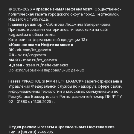
© 2015-2026
«Красное знамя Нефтекамск»
. Общественно-
политическая газета городского округа город Нефтекамск.
Издаётся с 1965 года.
Главный редактор - Сабитова Людмила Валерьяновна.
При использовании материалов гиперссылка на сайт
kzgazeta.ru
обязательна.
Категория информационной продукции
12+
«Красное знамя
Нефтекамск
» в
ВК -
vk.com/kz_gazeta
ОК -
ok.ru/kzgazeta
MAKC -
max.ru/kz_gazeta
Я.Дзен -
dzen.ru/neftekamskkz
Об использовании персональных данных
Газета «КРАСНОЕ ЗНАМЯ НЕФТЕКАМСК» зарегистрирована в
Управлении Федеральной службы по надзору в сфере связи,
информационных технологий и массовых коммуникаций по
Республике Башкортостан. Регистрационный номер ПИ № ТУ
02 - 01880 от 11.06.2025 г.
Отдел рекламы газеты «Красное знамя Нефтекамск»
Тел. 8 (34783) 7-45-35.