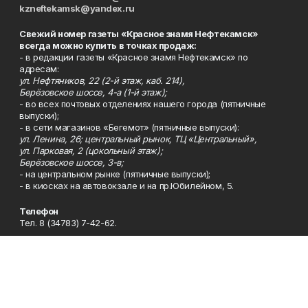
kzneftekamsk@yandex.ru
Свежий номер газеты «Красное знамя Нефтекамск»
всегда можно купить в точках продаж:
- в редакции газеты «Красное знамя Нефтекамск» по
адресам:
ул. Нефтяников, 22 (2-й этаж, каб. 214),
Берёзовское шоссе, 4-а (1-й этаж);
- во всех почтовых отделениях нашего города (пятничные
выпуски);
- в сети магазинов «Бегемот» (пятничные выпуски):
ул. Ленина, 26; центральный рынок, ТЦ «Центральный»,
ул. Парковая, 2 (цокольный этаж);
Берёзовское шоссе, 3-в;
- на центральном рынке (пятничные выпуски);
- в киосках на автовокзале и на пр.Юбилейном, 5.
Телефон
Тел. 8 (34783) 7-42-62.
Эл. почта
kzgazeta@mail.ru
Адрес
Адрес редакции: 452688, Республика Башкортостан, г.
Нефтекамск, Берёзовское шоссе, 4-а, 3-й этаж.