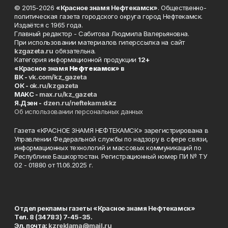
© 2015-2026
«Красное знамя Нефтекамск»
. Общественно-
политическая газета городского округа город Нефтекамск.
Издаётся с 1965 года.
Главный редактор - Сабитова Людмила Валерьяновна.
При использовании материалов гиперссылка на сайт
kzgazeta.ru
обязательна.
Категория информационной продукции
12+
«Красное знамя
Нефтекамск
» в
ВК -
vk.com/kz_gazeta
ОК -
ok.ru/kzgazeta
MAKC -
max.ru/kz_gazeta
Я.Дзен -
dzen.ru/neftekamskkz
Об использовании персональных данных
Газета «КРАСНОЕ ЗНАМЯ НЕФТЕКАМСК» зарегистрирована в
Управлении Федеральной службы по надзору в сфере связи,
информационных технологий и массовых коммуникаций по
Республике Башкортостан. Регистрационный номер ПИ № ТУ
02 - 01880 от 11.06.2025 г.
Отдел рекламы газеты «Красное знамя Нефтекамск»
Тел. 8 (34783) 7-45-35.
Эл. почта:
kzreklama@mail.ru