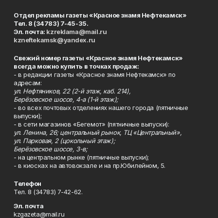
Отдел рекламы газеты «Красное знамя Нефтекамск»
Тел. 8 (34783) 7-45-35.
Эл. почта:
kzreklama@mail.ru
kzneftekamsk@yandex.ru
Свежий номер газеты «Красное знамя Нефтекамск»
всегда можно купить в точках продаж:
- в редакции газеты «Красное знамя Нефтекамск» по
адресам:
ул. Нефтяников, 22 (2-й этаж, каб. 214),
Берёзовское шоссе, 4-а (1-й этаж);
- во всех почтовых отделениях нашего города (пятничные
выпуски);
- в сети магазинов «Бегемот» (пятничные выпуски):
ул. Ленина, 26; центральный рынок, ТЦ «Центральный»,
ул. Парковая, 2 (цокольный этаж);
Берёзовское шоссе, 3-в;
- на центральном рынке (пятничные выпуски);
- в киосках на автовокзале и на пр.Юбилейном, 5.
Телефон
Тел. 8 (34783) 7-42-62.
Эл. почта
kzgazeta@mail.ru