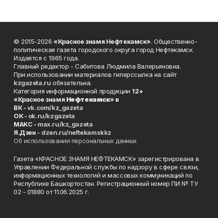
© 2015-2026
«Красное знамя Нефтекамск»
. Общественно-
политическая газета городского округа город Нефтекамск.
Издаётся с 1965 года.
Главный редактор - Сабитова Людмила Валерьяновна.
При использовании материалов гиперссылка на сайт
kzgazeta.ru
обязательна.
Категория информационной продукции
12+
«Красное знамя
Нефтекамск
» в
ВК -
vk.com/kz_gazeta
ОК -
ok.ru/kzgazeta
MAKC -
max.ru/kz_gazeta
Я.Дзен -
dzen.ru/neftekamskkz
Об использовании персональных данных
Газета «КРАСНОЕ ЗНАМЯ НЕФТЕКАМСК» зарегистрирована в
Управлении Федеральной службы по надзору в сфере связи,
информационных технологий и массовых коммуникаций по
Республике Башкортостан. Регистрационный номер ПИ № ТУ
02 - 01880 от 11.06.2025 г.