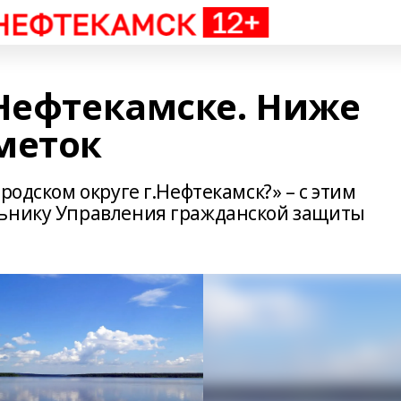
 Нефтекамске. Ниже
меток
родском округе г.Нефтекамск?» – с этим
льнику Управления гражданской защиты