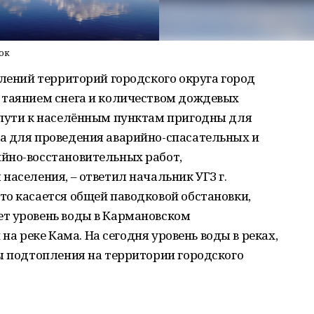
ок
плений территорий городского округа город
 таянием снега и количеством дождевых
 пути к населённым пунктам пригодны для
а для проведения аварийно-спасательных и
йно-восстановительных работ,
населения, – ответил начальник УГЗ г.
о касается общей паводковой обстановки,
т уровень воды в Кармановском
и на реке Кама. На сегодня уровень воды в реках,
ы подтопления на территории городского