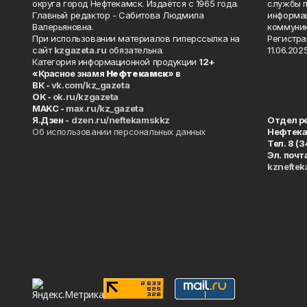
округа город Нефтекамск. Издаётся с 1965 года.
службы п
Главный редактор - Сабитова Людмила
информац
Валерьяновна.
коммуник
При использовании материалов гиперссылка на
Регистра
сайт
kzgazeta.ru
обязательна.
11.06.2025
Категория информационной продукции
12+
«Красное знамя
Нефтекамск
» в
ВК -
vk.com/kz_gazeta
ОК -
ok.ru/kzgazeta
MAKC -
max.ru/kz_gazeta
Я.Дзен -
dzen.ru/neftekamskkz
Отдел р
Об использовании персональных данных
Нефтек
Тел. 8 (
Эл. почт
kznefte