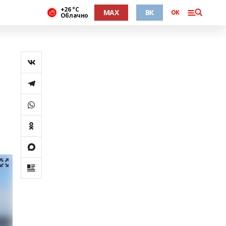
+26 °С
MAX
ВК
ОК
Облачно