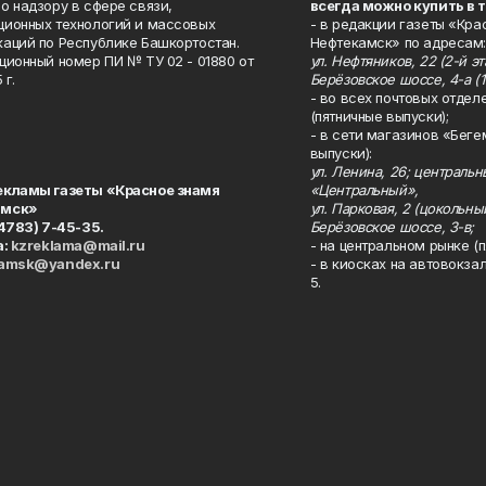
о надзору в сфере связи,
всегда можно купить в 
ионных технологий и массовых
- в редакции газеты «Кра
аций по Республике Башкортостан.
Нефтекамск» по адресам:
ционный номер ПИ № ТУ 02 - 01880 от
ул. Нефтяников, 22 (2-й эта
 г.
Берёзовское шоссе, 4-а (1
- во всех почтовых отдел
(пятничные выпуски);
- в сети магазинов «Беге
выпуски):
ул. Ленина, 26; централь
екламы газеты «Красное знамя
«Центральный»,
амск»
ул. Парковая, 2 (цокольны
34783) 7-45-35.
Берёзовское шоссе, 3-в;
а:
kzreklama@mail.ru
- на центральном рынке (п
kamsk@yandex.ru
- в киосках на автовокза
5.