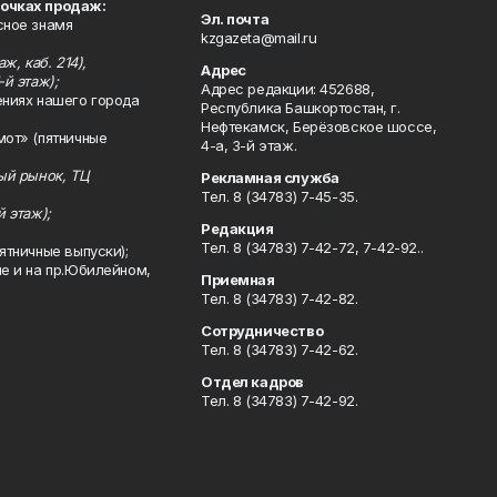
точках продаж:
Эл. почта
сное знамя
kzgazeta@mail.ru
ж, каб. 214),
Адрес
-й этаж);
Адрес редакции: 452688,
ениях нашего города
Республика Башкортостан, г.
Нефтекамск, Берёзовское шоссе,
мот» (пятничные
4-а, 3-й этаж.
ный рынок, ТЦ
Рекламная служба
Тел. 8 (34783) 7-45-35.
й этаж);
Редакция
Тел. 8 (34783) 7-42-72, 7-42-92..
ятничные выпуски);
ле и на пр.Юбилейном,
Приемная
Тел. 8 (34783) 7-42-82.
Сотрудничество
Тел. 8 (34783) 7-42-62.
Отдел кадров
Тел. 8 (34783) 7-42-92.