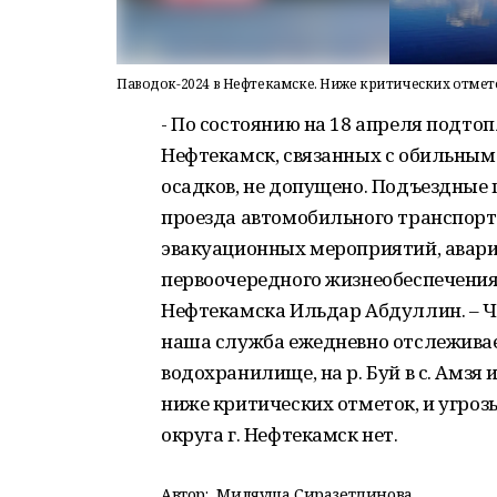
Паводок-2024 в Нефтекамске. Ниже критических отмет
- По состоянию на 18 апреля подто
Нефтекамск, связанных с обильным
осадков, не допущено. Подъездные
проезда автомобильного транспорт
эвакуационных мероприятий, авари
первоочередного жизнеобеспечения 
Нефтекамска Ильдар Абдуллин. – Чт
наша служба ежедневно отслеживае
водохранилище, на р. Буй в с. Амзя 
ниже критических отметок, и угроз
округа г. Нефтекамск нет.
Автор:
Миляуша Сиразетдинова