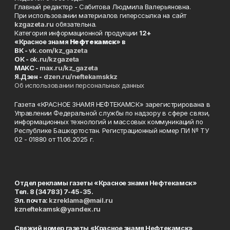
Главный редактор - Сабитова Людмила Валерьяновна.
При использовании материалов гиперссылка на сайт
kzgazeta.ru
обязательна.
Категория информационной продукции
12+
«Красное знамя
Нефтекамск
» в
ВК -
vk.com/kz_gazeta
ОК -
ok.ru/kzgazeta
MAKC -
max.ru/kz_gazeta
Я.Дзен -
dzen.ru/neftekamskkz
Об использовании персональных данных
Газета «КРАСНОЕ ЗНАМЯ НЕФТЕКАМСК» зарегистрирована в
Управлении Федеральной службы по надзору в сфере связи,
информационных технологий и массовых коммуникаций по
Республике Башкортостан. Регистрационный номер ПИ № ТУ
02 - 01880 от 11.06.2025 г.
Отдел рекламы газеты «Красное знамя Нефтекамск»
Тел. 8 (34783) 7-45-35.
Эл. почта:
kzreklama@mail.ru
kzneftekamsk@yandex.ru
Свежий номер газеты «Красное знамя Нефтекамск»