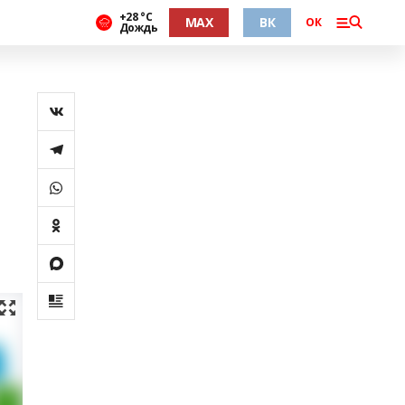
+28 °С
MAX
ВК
ОК
Дождь