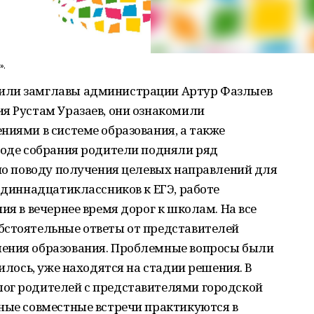
».
или замглавы администрации Артур Фазлыев
я Рустам Уразаев, они ознакомили
ниями в системе образования, а также
ходе собрания родители подняли ряд
 по поводу получения целевых направлений для
 одиннадцатиклассников к ЕГЭ, работе
ия в вечернее время дорог к школам. На все
бстоятельные ответы от представителей
ления образования. Проблемные вопросы были
нилось, уже находятся на стадии решения. В
ог родителей с представителями городской
ные совместные встречи практикуются в