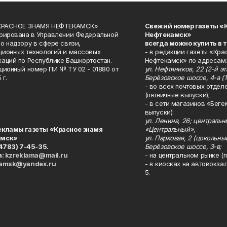
«КРАСНОЕ ЗНАМЯ НЕФТЕКАМСК»
Свежий номер газеты «
рирована в Управлении Федеральной
Нефтекамск»
о надзору в сфере связи,
всегда можно купить в 
ионных технологий и массовых
- в редакции газеты «Кра
аций по Республике Башкортостан.
Нефтекамск» по адресам:
ционный номер ПИ № ТУ 02 - 01880 от
ул. Нефтяников, 22 (2-й эта
 г.
Берёзовское шоссе, 4-а (1
- во всех почтовых отдел
(пятничные выпуски);
- в сети магазинов «Беге
выпуски):
ул. Ленина, 26; централь
екламы газеты «Красное знамя
«Центральный»,
амск»
ул. Парковая, 2 (цокольны
34783) 7-45-35.
Берёзовское шоссе, 3-в;
а:
kzreklama@mail.ru
- на центральном рынке (п
kamsk@yandex.ru
- в киосках на автовокза
5.