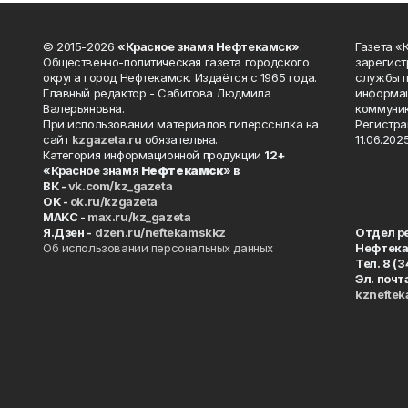
© 2015-2026
«Красное знамя Нефтекамск»
.
Газета 
Общественно-политическая газета городского
зарегист
округа город Нефтекамск. Издаётся с 1965 года.
службы п
Главный редактор - Сабитова Людмила
информац
Валерьяновна.
коммуник
При использовании материалов гиперссылка на
Регистра
сайт
kzgazeta.ru
обязательна.
11.06.2025
Категория информационной продукции
12+
«Красное знамя
Нефтекамск
» в
ВК -
vk.com/kz_gazeta
ОК -
ok.ru/kzgazeta
MAKC -
max.ru/kz_gazeta
Я.Дзен -
dzen.ru/neftekamskkz
Отдел р
Об использовании персональных данных
Нефтек
Тел. 8 (
Эл. почт
kznefte