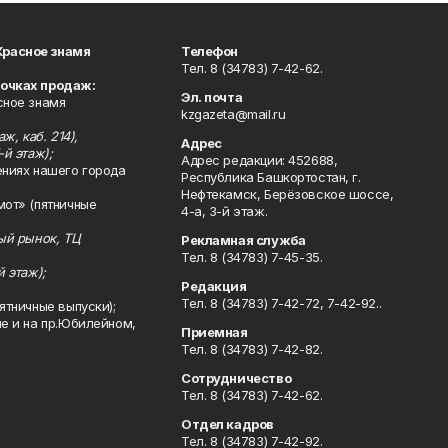
Красное знамя
Телефон
Тел. 8 (34783) 7-42-62.
точках продаж:
Эл. почта
сное знамя
kzgazeta@mail.ru
ж, каб. 214),
Адрес
-й этаж);
Адрес редакции: 452688,
ениях нашего города
Республика Башкортостан, г.
Нефтекамск, Берёзовское шоссе,
мот» (пятничные
4-а, 3-й этаж.
ный рынок, ТЦ
Рекламная служба
Тел. 8 (34783) 7-45-35.
й этаж);
Редакция
Тел. 8 (34783) 7-42-72, 7-42-92..
ятничные выпуски);
ле и на пр.Юбилейном,
Приемная
Тел. 8 (34783) 7-42-82.
Сотрудничество
Тел. 8 (34783) 7-42-62.
Отдел кадров
Тел. 8 (34783) 7-42-92.