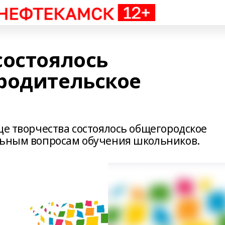
состоялось
родительское
це творчества состоялось общегородское
льным вопросам обучения школьников.