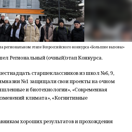
а региональном этапе Всероссийского конкурса «Большие вызовы»
ошел Региональный (очный)этап Конкурса.
шестнадцать старшеклассников из школ №6, 9,
 Гимназии №1 защищали свои проекты на очном
ышленные и биотехнологии», «Современная
 изменений климата», «Когнитивные
авникам хороших результатов и прохождения