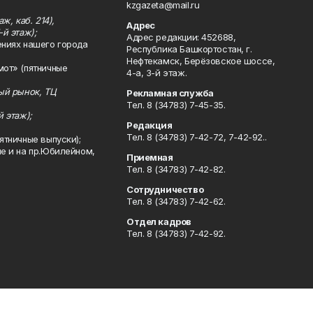
kzgazeta@mail.ru
ж, каб. 214),
Адрес
-й этаж);
Адрес редакции: 452688,
ениях нашего города
Республика Башкортостан, г.
Нефтекамск, Берёзовское шоссе,
мот» (пятничные
4-а, 3-й этаж.
ный рынок, ТЦ
Рекламная служба
Тел. 8 (34783) 7-45-35.
й этаж);
Редакция
Тел. 8 (34783) 7-42-72, 7-42-92..
ятничные выпуски);
ле и на пр.Юбилейном,
Приемная
Тел. 8 (34783) 7-42-82.
Сотрудничество
Тел. 8 (34783) 7-42-62.
Отдел кадров
Тел. 8 (34783) 7-42-92.