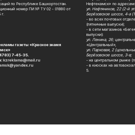
аций по Республике Башкортостан.
Нефтекамск» по адресам:
ционный номер ПИ № ТУ 02 - 01880 от
ул. Нефтяников, 22 (2-й эта
 г.
Берёзовское шоссе, 4-а (1
- во всех почтовых отдел
(пятничные выпуски);
- в сети магазинов «Беге
выпуски):
ул. Ленина, 26; централь
екламы газеты «Красное знамя
«Центральный»,
амск»
ул. Парковая, 2 (цокольны
34783) 7-45-35.
Берёзовское шоссе, 3-в;
а:
kzreklama@mail.ru
- на центральном рынке (п
kamsk@yandex.ru
- в киосках на автовокза
5.