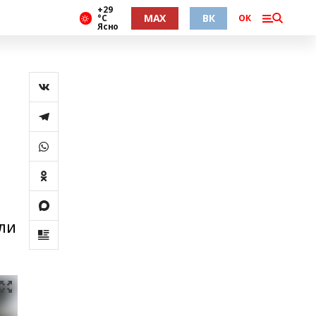
+29
MAX
ВК
°С
ОК
Ясно
или