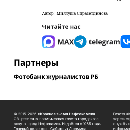
Автор:
Миляуша Сиразетдинова
Читайте нас
Партнеры
Фотобанк журналистов РБ
© 2015-2026
«Красное знамя Нефтекамск»
.
Газета 
Общественно-политическая газета городского
зарегист
округа город Нефтекамск. Издаётся с 1965 года.
службы п
Главный редактор - Сабитова Людмила
информац