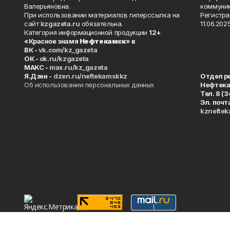
Валерьяновна.
коммуник
При использовании материалов гиперссылка на
Регистра
сайт
kzgazeta.ru
обязательна.
11.06.2025
Категория информационной продукции
12+
«Красное знамя
Нефтекамск
» в
ВК -
vk.com/kz_gazeta
ОК -
ok.ru/kzgazeta
MAKC -
max.ru/kz_gazeta
Я.Дзен -
dzen.ru/neftekamskkz
Отдел р
Об использовании персональных данных
Нефтек
Тел. 8 (
Эл. почт
kznefte