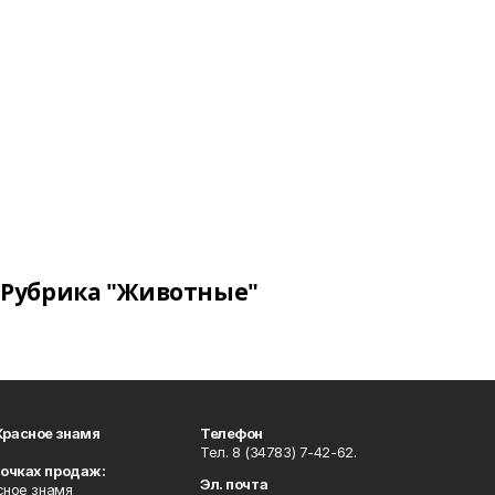
Рубрика "Животные"
Красное знамя
Телефон
Тел. 8 (34783) 7-42-62.
точках продаж:
Эл. почта
сное знамя