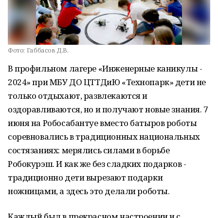
Фото:
Габбасов Д.В.
В профильном лагере «Инженерные каникулы -
2024» при МБУ ДО ЦТТДиЮ «Технопарк» дети не
только отдыхают, развлекаются и
оздоравливаются, но и получают новые знания. 7
июня на Робосабантуе вместо батыров роботы
соревновались в традиционных национальных
состязаниях: мерялись силами в борьбе
Робокурэш. И как же без сладких подарков -
традиционно дети вырезают подарки
ножницами, а здесь это делали роботы.
Каждый был в прекрасном настроении и с