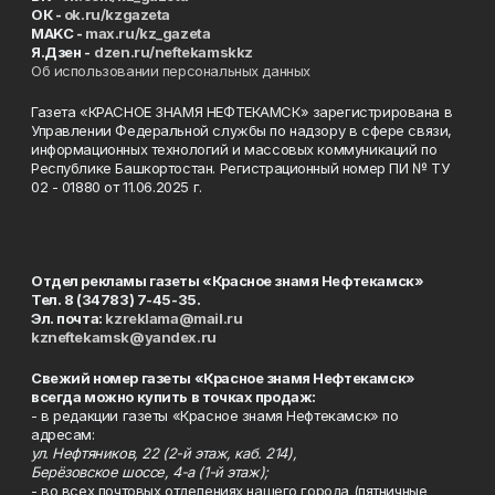
ОК -
ok.ru/kzgazeta
MAKC -
max.ru/kz_gazeta
Я.Дзен -
dzen.ru/neftekamskkz
Об использовании персональных данных
Газета «КРАСНОЕ ЗНАМЯ НЕФТЕКАМСК» зарегистрирована в
Управлении Федеральной службы по надзору в сфере связи,
информационных технологий и массовых коммуникаций по
Республике Башкортостан. Регистрационный номер ПИ № ТУ
02 - 01880 от 11.06.2025 г.
Отдел рекламы газеты «Красное знамя Нефтекамск»
Тел. 8 (34783) 7-45-35.
Эл. почта:
kzreklama@mail.ru
kzneftekamsk@yandex.ru
Свежий номер газеты «Красное знамя Нефтекамск»
всегда можно купить в точках продаж:
- в редакции газеты «Красное знамя Нефтекамск» по
адресам:
ул. Нефтяников, 22 (2-й этаж, каб. 214),
Берёзовское шоссе, 4-а (1-й этаж);
- во всех почтовых отделениях нашего города (пятничные