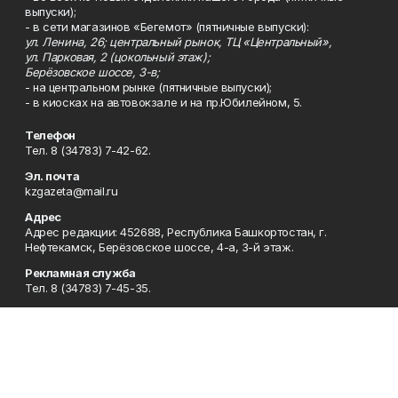
выпуски);
- в сети магазинов «Бегемот» (пятничные выпуски):
ул. Ленина, 26; центральный рынок, ТЦ «Центральный»,
ул. Парковая, 2 (цокольный этаж);
Берёзовское шоссе, 3-в;
- на центральном рынке (пятничные выпуски);
- в киосках на автовокзале и на пр.Юбилейном, 5.
Телефон
Тел. 8 (34783) 7-42-62.
Эл. почта
kzgazeta@mail.ru
Адрес
Адрес редакции: 452688, Республика Башкортостан, г.
Нефтекамск, Берёзовское шоссе, 4-а, 3-й этаж.
Рекламная служба
Тел. 8 (34783) 7-45-35.
Редакция
Тел. 8 (34783) 7-42-72, 7-42-92..
Приемная
Тел. 8 (34783) 7-42-82.
Сотрудничество