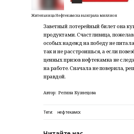
Жительница Нефтекамска выиграла миллион
Заветный лотерейный билет она ку
продуктами. Счастливица, пожелавш
особых надежд на победу не питала.
так и не расстроишься, а если пове
ценных призов нефтекамка не следил
на работе. Сначала не поверила, ре
правдой.
Автор:
Регина Кузнецова
Теги:
нефтекамск
Читайте нас