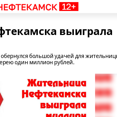
фтекамска выиграла
 обернулся большой удачей для жительни
терею один миллион рублей.