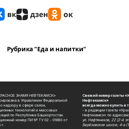
Рубрика "Еда и напитки"
«КРАСНОЕ ЗНАМЯ НЕФТЕКАМСК»
Свежий номер газеты «
рирована в Управлении Федеральной
Нефтекамск»
о надзору в сфере связи,
всегда можно купить в 
ионных технологий и массовых
- в редакции газеты «Кра
аций по Республике Башкортостан.
Нефтекамск» по адресам:
ционный номер ПИ № ТУ 02 - 01880 от
ул. Нефтяников, 22 (2-й эта
 г.
Берёзовское шоссе, 4-а (1