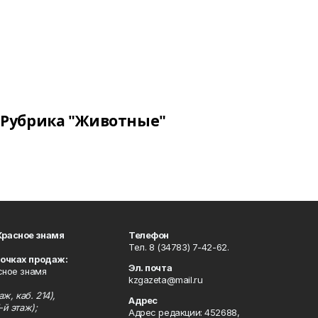
Рубрика "Животные"
Красное знамя
Телефон
Тел. 8 (34783) 7-42-62.
точках продаж:
Эл. почта
сное знамя
kzgazeta@mail.ru
ж, каб. 214),
Адрес
-й этаж);
Адрес редакции: 452688,