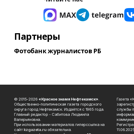
Партнеры
Фотобанк журналистов РБ
© 2015-2026
«Красное знамя Нефтекамск»
.
Газета 
Общественно-политическая газета городского
зарегист
округа город Нефтекамск. Издаётся с 1965 года.
службы п
Главный редактор - Сабитова Людмила
информац
Валерьяновна.
коммуник
При использовании материалов гиперссылка на
Регистра
сайт
kzgazeta.ru
обязательна.
11.06.2025