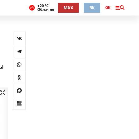
+20 °С
MAX
ВК
ОК
Облачно
цы