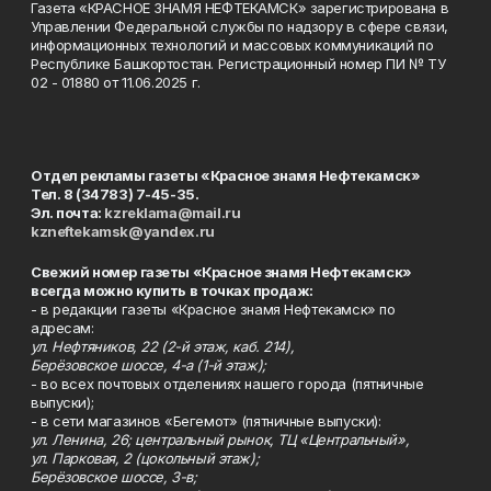
Газета «КРАСНОЕ ЗНАМЯ НЕФТЕКАМСК» зарегистрирована в
Управлении Федеральной службы по надзору в сфере связи,
информационных технологий и массовых коммуникаций по
Республике Башкортостан. Регистрационный номер ПИ № ТУ
02 - 01880 от 11.06.2025 г.
Отдел рекламы газеты «Красное знамя Нефтекамск»
Тел. 8 (34783) 7-45-35.
Эл. почта:
kzreklama@mail.ru
kzneftekamsk@yandex.ru
Свежий номер газеты «Красное знамя Нефтекамск»
всегда можно купить в точках продаж:
- в редакции газеты «Красное знамя Нефтекамск» по
адресам:
ул. Нефтяников, 22 (2-й этаж, каб. 214),
Берёзовское шоссе, 4-а (1-й этаж);
- во всех почтовых отделениях нашего города (пятничные
выпуски);
- в сети магазинов «Бегемот» (пятничные выпуски):
ул. Ленина, 26; центральный рынок, ТЦ «Центральный»,
ул. Парковая, 2 (цокольный этаж);
Берёзовское шоссе, 3-в;