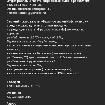
Отдел рекламы газеты «Красное знамя Нефтекамск»
Тел. 8 (34783) 7-45-35.
Эл. почта:
kzreklama@mail.ru
kzneftekamsk@yandex.ru
Свежий номер газеты «Красное знамя Нефтекамск»
всегда можно купить в точках продаж:
- в редакции газеты «Красное знамя Нефтекамск» по
адресам:
ул. Нефтяников, 22 (2-й этаж, каб. 214),
Берёзовское шоссе, 4-а (1-й этаж);
- во всех почтовых отделениях нашего города (пятничные
выпуски);
- в сети магазинов «Бегемот» (пятничные выпуски):
ул. Ленина, 26; центральный рынок, ТЦ «Центральный»,
ул. Парковая, 2 (цокольный этаж);
Берёзовское шоссе, 3-в;
- на центральном рынке (пятничные выпуски);
- в киосках на автовокзале и на пр.Юбилейном, 5.
Телефон
Тел. 8 (34783) 7-42-62.
Эл. почта
kzgazeta@mail.ru
Адрес