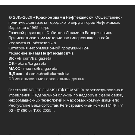
© 2015-2026
«Красное знамя Нефтекамск»
. Общественно-
политическая газета городского округа город Нефтекамск.
Издаётся с 1965 года.
Главный редактор - Сабитова Людмила Валерьяновна.
При использовании материалов гиперссылка на сайт
kzgazeta.ru
обязательна.
Категория информационной продукции
12+
«Красное знамя
Нефтекамск
» в
ВК -
vk.com/kz_gazeta
ОК -
ok.ru/kzgazeta
MAKC -
max.ru/kz_gazeta
Я.Дзен -
dzen.ru/neftekamskkz
Об использовании персональных данных
Газета «КРАСНОЕ ЗНАМЯ НЕФТЕКАМСК» зарегистрирована в
Управлении Федеральной службы по надзору в сфере связи,
информационных технологий и массовых коммуникаций по
Республике Башкортостан. Регистрационный номер ПИ № ТУ
02 - 01880 от 11.06.2025 г.