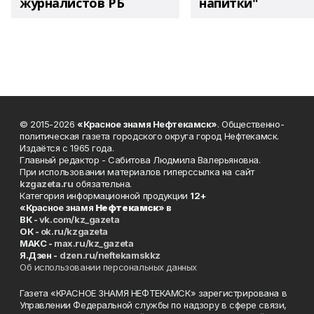
журналистов РБ
напитки"
© 2015-2026
«Красное знамя Нефтекамск»
. Общественно-
политическая газета городского округа город Нефтекамск.
Издаётся с 1965 года.
Главный редактор - Сабитова Людмила Валерьяновна.
При использовании материалов гиперссылка на сайт
kzgazeta.ru
обязательна.
Категория информационной продукции
12+
«Красное знамя
Нефтекамск
» в
ВК -
vk.com/kz_gazeta
ОК -
ok.ru/kzgazeta
MAKC -
max.ru/kz_gazeta
Я.Дзен -
dzen.ru/neftekamskkz
Об использовании персональных данных
Газета «КРАСНОЕ ЗНАМЯ НЕФТЕКАМСК» зарегистрирована в
Управлении Федеральной службы по надзору в сфере связи,