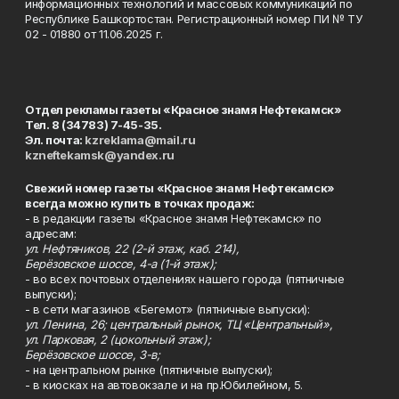
информационных технологий и массовых коммуникаций по
Республике Башкортостан. Регистрационный номер ПИ № ТУ
02 - 01880 от 11.06.2025 г.
Отдел рекламы газеты «Красное знамя Нефтекамск»
Тел. 8 (34783) 7-45-35.
Эл. почта:
kzreklama@mail.ru
kzneftekamsk@yandex.ru
Свежий номер газеты «Красное знамя Нефтекамск»
всегда можно купить в точках продаж:
- в редакции газеты «Красное знамя Нефтекамск» по
адресам:
ул. Нефтяников, 22 (2-й этаж, каб. 214),
Берёзовское шоссе, 4-а (1-й этаж);
- во всех почтовых отделениях нашего города (пятничные
выпуски);
- в сети магазинов «Бегемот» (пятничные выпуски):
ул. Ленина, 26; центральный рынок, ТЦ «Центральный»,
ул. Парковая, 2 (цокольный этаж);
Берёзовское шоссе, 3-в;
- на центральном рынке (пятничные выпуски);
- в киосках на автовокзале и на пр.Юбилейном, 5.