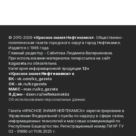
© 2015-2026
«Красное знамя Нефтекамск»
. Общественно-
политическая газета городского округа город Нефтекамск.
Издаётся с 1965 года.
Главный редактор - Сабитова Людмила Валерьяновна.
При использовании материалов гиперссылка на сайт
kzgazeta.ru
обязательна.
Категория информационной продукции
12+
«Красное знамя
Нефтекамск
» в
ВК -
vk.com/kz_gazeta
ОК -
ok.ru/kzgazeta
MAKC -
max.ru/kz_gazeta
Я.Дзен -
dzen.ru/neftekamskkz
Об использовании персональных данных
Газета «КРАСНОЕ ЗНАМЯ НЕФТЕКАМСК» зарегистрирована в
Управлении Федеральной службы по надзору в сфере связи,
информационных технологий и массовых коммуникаций по
Республике Башкортостан. Регистрационный номер ПИ № ТУ
02 - 01880 от 11.06.2025 г.