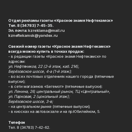
Отдел рекламы газеты «Красное знамя Нефтекамск»
Тел. 8 (34783) 7-45-35.
Эл. почта:
kzreklama@mail.ru
kzneftekamsk@yandex.ru
Свежий номер газеты «Красное знамя Нефтекамск»
всегда можно купить в точках продаж:
- в редакции газеты «Красное знамя Нефтекамск» по
адресам:
ул. Нефтяников, 22 (2-й этаж, каб. 214),
Берёзовское шоссе, 4-а (1-й этаж);
- во всех почтовых отделениях нашего города (пятничные
выпуски);
- в сети магазинов «Бегемот» (пятничные выпуски):
ул. Ленина, 26; центральный рынок, ТЦ «Центральный»,
ул. Парковая, 2 (цокольный этаж);
Берёзовское шоссе, 3-в;
- на центральном рынке (пятничные выпуски);
- в киосках на автовокзале и на пр.Юбилейном, 5.
Телефон
Тел. 8 (34783) 7-42-62.