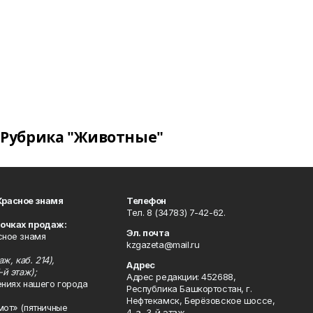
Рубрика "Животные"
Красное знамя
Телефон
Тел. 8 (34783) 7-42-62.
точках продаж:
Эл. почта
сное знамя
kzgazeta@mail.ru
ж, каб. 214),
Адрес
-й этаж);
Адрес редакции: 452688,
ениях нашего города
Республика Башкортостан, г.
Нефтекамск, Берёзовское шоссе,
мот» (пятничные
4-а, 3-й этаж.