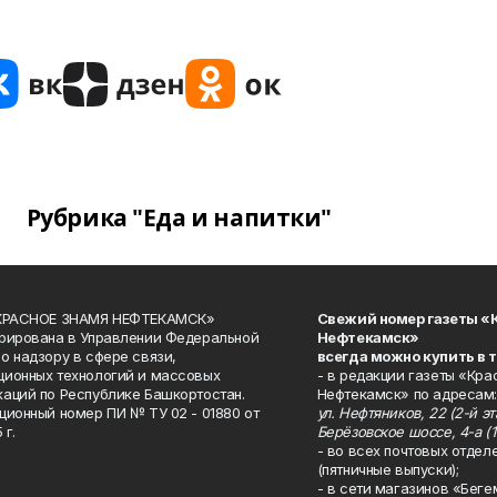
Рубрика "Еда и напитки"
«КРАСНОЕ ЗНАМЯ НЕФТЕКАМСК»
Свежий номер газеты «
рирована в Управлении Федеральной
Нефтекамск»
о надзору в сфере связи,
всегда можно купить в 
ионных технологий и массовых
- в редакции газеты «Кра
аций по Республике Башкортостан.
Нефтекамск» по адресам:
ционный номер ПИ № ТУ 02 - 01880 от
ул. Нефтяников, 22 (2-й эта
 г.
Берёзовское шоссе, 4-а (1
- во всех почтовых отдел
(пятничные выпуски);
- в сети магазинов «Беге