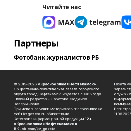
Читайте нас
Партнеры
Фотобанк журналистов РБ
© 2015-2026
«Красное знамя Нефтекамск»
.
Газета 
Общественно-политическая газета городского
зарегист
округа город Нефтекамск. Издаётся с 1965 года.
службы п
Главный редактор - Сабитова Людмила
информац
Валерьяновна.
коммуник
При использовании материалов гиперссылка на
Регистра
сайт
kzgazeta.ru
обязательна.
11.06.2025
Категория информационной продукции
12+
«Красное знамя
Нефтекамск
» в
ВК -
vk.com/kz_gazeta