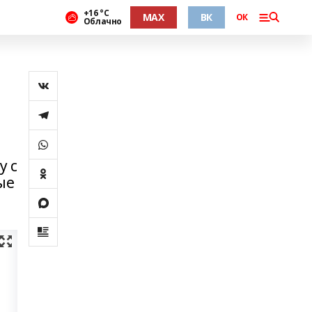
+16 °С
MAX
ВК
ОК
Облачно
у с
ые