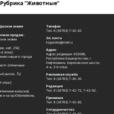
Рубрика "Животные"
Красное знамя
Телефон
Тел. 8 (34783) 7-42-62.
точках продаж:
Эл. почта
сное знамя
kzgazeta@mail.ru
ж, каб. 214),
Адрес
-й этаж);
Адрес редакции: 452688,
ениях нашего города
Республика Башкортостан, г.
Нефтекамск, Берёзовское шоссе,
мот» (пятничные
4-а, 3-й этаж.
ный рынок, ТЦ
Рекламная служба
Тел. 8 (34783) 7-45-35.
й этаж);
Редакция
Тел. 8 (34783) 7-42-72, 7-42-92..
ятничные выпуски);
ле и на пр.Юбилейном,
Приемная
Тел. 8 (34783) 7-42-82.
Сотрудничество
Тел. 8 (34783) 7-42-62.