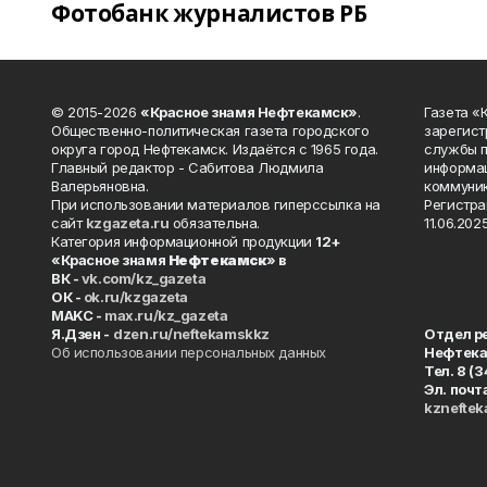
Фотобанк журналистов РБ
© 2015-2026
«Красное знамя Нефтекамск»
.
Газета 
Общественно-политическая газета городского
зарегист
округа город Нефтекамск. Издаётся с 1965 года.
службы п
Главный редактор - Сабитова Людмила
информац
Валерьяновна.
коммуник
При использовании материалов гиперссылка на
Регистра
сайт
kzgazeta.ru
обязательна.
11.06.2025
Категория информационной продукции
12+
«Красное знамя
Нефтекамск
» в
ВК -
vk.com/kz_gazeta
ОК -
ok.ru/kzgazeta
MAKC -
max.ru/kz_gazeta
Я.Дзен -
dzen.ru/neftekamskkz
Отдел р
Об использовании персональных данных
Нефтек
Тел. 8 (
Эл. почт
kznefte