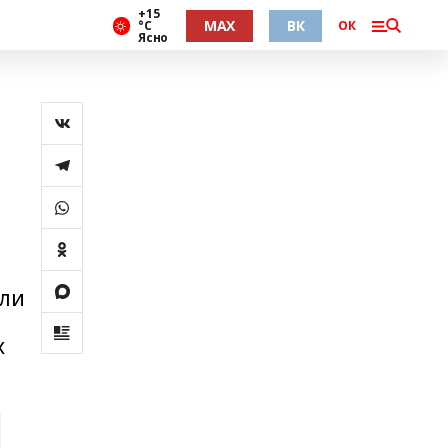
+15
MAX
ВК
°С
ОК
Ясно
али
х