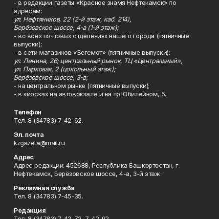
- в редакции газеты «Красное знамя Нефтекамск» по
адресам:
ул. Нефтяников, 22 (2-й этаж, каб. 214),
Берёзовское шоссе, 4-а (1-й этаж);
- во всех почтовых отделениях нашего города (пятничные
выпуски);
- в сети магазинов «Бегемот» (пятничные выпуски):
ул. Ленина, 26; центральный рынок, ТЦ «Центральный»,
ул. Парковая, 2 (цокольный этаж);
Берёзовское шоссе, 3-в;
- на центральном рынке (пятничные выпуски);
- в киосках на автовокзале и на пр.Юбилейном, 5.
Телефон
Тел. 8 (34783) 7-42-62.
Эл. почта
kzgazeta@mail.ru
Адрес
Адрес редакции: 452688, Республика Башкортостан, г.
Нефтекамск, Берёзовское шоссе, 4-а, 3-й этаж.
Рекламная служба
Тел. 8 (34783) 7-45-35.
Редакция
Тел. 8 (34783) 7-42-72, 7-42-92..