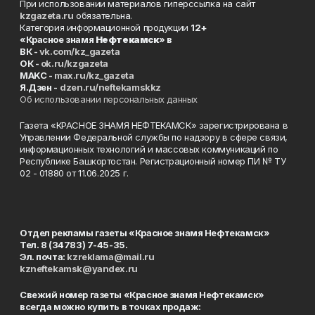
При использовании материалов гиперссылка на сайт
kzgazeta.ru
обязательна.
Категория информационной продукции
12+
«Красное знамя
Нефтекамск
» в
ВК -
vk.com/kz_gazeta
ОК -
ok.ru/kzgazeta
MAKC -
max.ru/kz_gazeta
Я.Дзен -
dzen.ru/neftekamskkz
Об использовании персональных данных
Газета «КРАСНОЕ ЗНАМЯ НЕФТЕКАМСК» зарегистрирована в
Управлении Федеральной службы по надзору в сфере связи,
информационных технологий и массовых коммуникаций по
Республике Башкортостан. Регистрационный номер ПИ № ТУ
02 - 01880 от 11.06.2025 г.
Отдел рекламы газеты «Красное знамя Нефтекамск»
Тел. 8 (34783) 7-45-35.
Эл. почта:
kzreklama@mail.ru
kzneftekamsk@yandex.ru
Свежий номер газеты «Красное знамя Нефтекамск»
всегда можно купить в точках продаж: