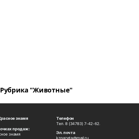
Рубрика "Животные"
Красное знамя
Телефон
Тел. 8 (34783) 7-42-62.
точках продаж:
Эл. почта
сное знамя
kzgazeta@mail.ru