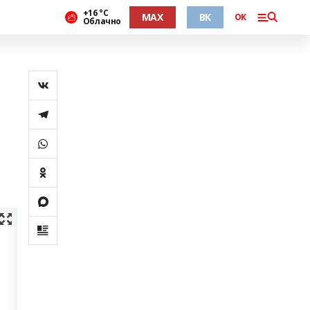
+16 °С
MAX
ВК
ОК
Облачно