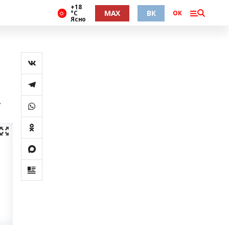
+18
MAX
ВК
°С
ОК
Ясно
.