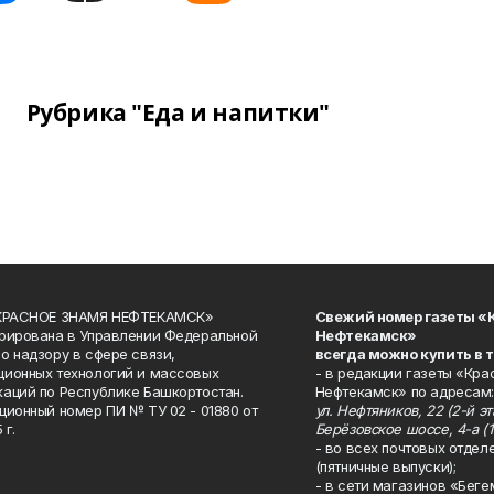
Рубрика "Еда и напитки"
«КРАСНОЕ ЗНАМЯ НЕФТЕКАМСК»
Свежий номер газеты «
рирована в Управлении Федеральной
Нефтекамск»
о надзору в сфере связи,
всегда можно купить в 
ионных технологий и массовых
- в редакции газеты «Кра
аций по Республике Башкортостан.
Нефтекамск» по адресам:
ционный номер ПИ № ТУ 02 - 01880 от
ул. Нефтяников, 22 (2-й эта
 г.
Берёзовское шоссе, 4-а (1
- во всех почтовых отдел
(пятничные выпуски);
- в сети магазинов «Беге