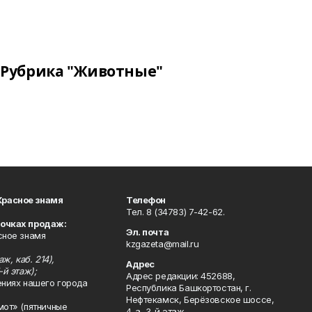
Рубрика "Животные"
Красное знамя
Телефон
Тел. 8 (34783) 7-42-62.
точках продаж:
Эл. почта
сное знамя
kzgazeta@mail.ru
ж, каб. 214),
Адрес
-й этаж);
Адрес редакции: 452688,
ениях нашего города
Республика Башкортостан, г.
Нефтекамск, Берёзовское шоссе,
мот» (пятничные
4-а, 3-й этаж.