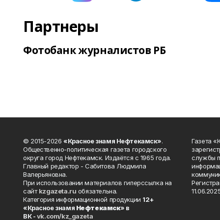
Партнеры
Фотобанк журналистов РБ
© 2015-2026
«Красное знамя Нефтекамск»
.
Газета 
Общественно-политическая газета городского
зарегист
округа город Нефтекамск. Издаётся с 1965 года.
службы п
Главный редактор - Сабитова Людмила
информац
Валерьяновна.
коммуник
При использовании материалов гиперссылка на
Регистра
сайт
kzgazeta.ru
обязательна.
11.06.2025
Категория информационной продукции
12+
«Красное знамя
Нефтекамск
» в
ВК -
vk.com/kz_gazeta