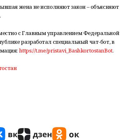
бывшая жена не исполняют закон – объясняют
.
местно с Главным управлением Федеральной
ублике разработал специальный чат-бот, в
рмация:
https://t.me/pristavi_BashkortostanBot
.
тостан