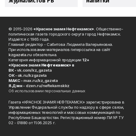
журналистов РБ
напитки"
© 2015-2026
«Красное знамя Нефтекамск»
. Общественно-
политическая газета городского округа город Нефтекамск.
Издаётся с 1965 года.
Главный редактор - Сабитова Людмила Валерьяновна.
При использовании материалов гиперссылка на сайт
kzgazeta.ru
обязательна.
Категория информационной продукции
12+
«Красное знамя
Нефтекамск
» в
ВК -
vk.com/kz_gazeta
ОК -
ok.ru/kzgazeta
MAKC -
max.ru/kz_gazeta
Я.Дзен -
dzen.ru/neftekamskkz
Об использовании персональных данных
Газета «КРАСНОЕ ЗНАМЯ НЕФТЕКАМСК» зарегистрирована в
Управлении Федеральной службы по надзору в сфере связи,
информационных технологий и массовых коммуникаций по
Республике Башкортостан. Регистрационный номер ПИ № ТУ
02 - 01880 от 11.06.2025 г.