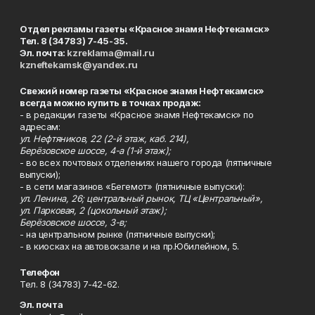
Отдел рекламы газеты «Красное знамя Нефтекамск»
Тел. 8 (34783) 7-45-35.
Эл. почта:
kzreklama@mail.ru
kzneftekamsk@yandex.ru
Свежий номер газеты «Красное знамя Нефтекамск»
всегда можно купить в точках продаж:
- в редакции газеты «Красное знамя Нефтекамск» по
адресам:
ул. Нефтяников, 22 (2-й этаж, каб. 214),
Берёзовское шоссе, 4-а (1-й этаж);
- во всех почтовых отделениях нашего города (пятничные
выпуски);
- в сети магазинов «Бегемот» (пятничные выпуски):
ул. Ленина, 26; центральный рынок, ТЦ «Центральный»,
ул. Парковая, 2 (цокольный этаж);
Берёзовское шоссе, 3-в;
- на центральном рынке (пятничные выпуски);
- в киосках на автовокзале и на пр.Юбилейном, 5.
Телефон
Тел. 8 (34783) 7-42-62.
Эл. почта