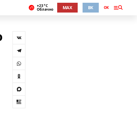
+23 °С
MAX
ВК
ОК
Облачно
ю