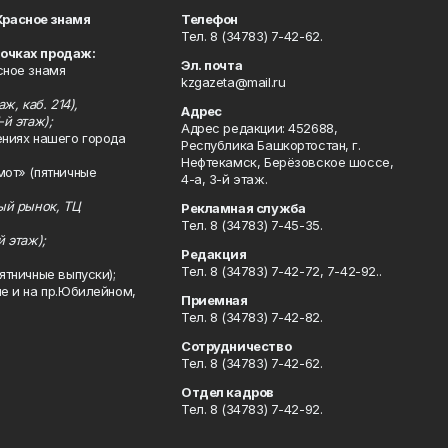
Красное знамя
Телефон
Тел. 8 (34783) 7-42-62.
точках продаж:
Эл. почта
сное знамя
kzgazeta@mail.ru
ж, каб. 214),
Адрес
-й этаж);
Адрес редакции: 452688,
ениях нашего города
Республика Башкортостан, г.
Нефтекамск, Берёзовское шоссе,
мот» (пятничные
4-а, 3-й этаж.
ный рынок, ТЦ
Рекламная служба
Тел. 8 (34783) 7-45-35.
й этаж);
Редакция
Тел. 8 (34783) 7-42-72, 7-42-92..
ятничные выпуски);
ле и на пр.Юбилейном,
Приемная
Тел. 8 (34783) 7-42-82.
Сотрудничество
Тел. 8 (34783) 7-42-62.
Отдел кадров
Тел. 8 (34783) 7-42-92.