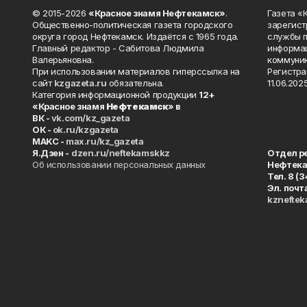
© 2015-2026
«Красное знамя Нефтекамск»
.
Газета 
Общественно-политическая газета городского
зарегист
округа город Нефтекамск. Издаётся с 1965 года.
службы п
Главный редактор - Сабитова Людмила
информац
Валерьяновна.
коммуник
При использовании материалов гиперссылка на
Регистра
сайт
kzgazeta.ru
обязательна.
11.06.2025
Категория информационной продукции
12+
«Красное знамя
Нефтекамск
» в
ВК -
vk.com/kz_gazeta
ОК -
ok.ru/kzgazeta
MAKC -
max.ru/kz_gazeta
Я.Дзен -
dzen.ru/neftekamskkz
Отдел р
Об использовании персональных данных
Нефтек
Тел. 8 (
Эл. почт
kznefte