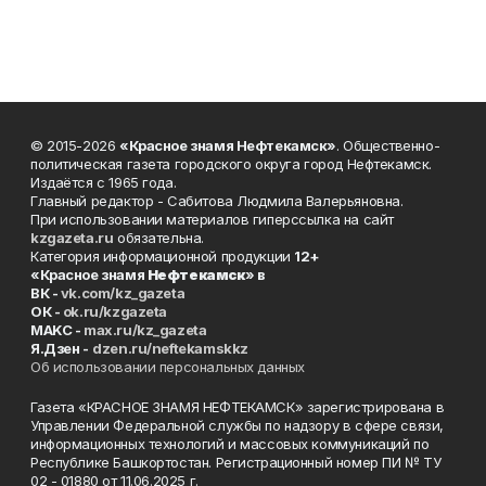
© 2015-2026
«Красное знамя Нефтекамск»
. Общественно-
политическая газета городского округа город Нефтекамск.
Издаётся с 1965 года.
Главный редактор - Сабитова Людмила Валерьяновна.
При использовании материалов гиперссылка на сайт
kzgazeta.ru
обязательна.
Категория информационной продукции
12+
«Красное знамя
Нефтекамск
» в
ВК -
vk.com/kz_gazeta
ОК -
ok.ru/kzgazeta
MAKC -
max.ru/kz_gazeta
Я.Дзен -
dzen.ru/neftekamskkz
Об использовании персональных данных
Газета «КРАСНОЕ ЗНАМЯ НЕФТЕКАМСК» зарегистрирована в
Управлении Федеральной службы по надзору в сфере связи,
информационных технологий и массовых коммуникаций по
Республике Башкортостан. Регистрационный номер ПИ № ТУ
02 - 01880 от 11.06.2025 г.