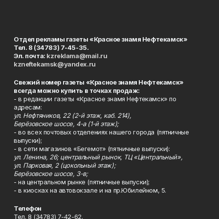
Отдел рекламы газеты «Красное знамя Нефтекамск»
Тел. 8 (34783) 7-45-35.
Эл. почта:
kzreklama@mail.ru
kzneftekamsk@yandex.ru
Свежий номер газеты «Красное знамя Нефтекамск»
всегда можно купить в точках продаж:
- в редакции газеты «Красное знамя Нефтекамск» по
адресам:
ул. Нефтяников, 22 (2-й этаж, каб. 214),
Берёзовское шоссе, 4-а (1-й этаж);
- во всех почтовых отделениях нашего города (пятничные
выпуски);
- в сети магазинов «Бегемот» (пятничные выпуски):
ул. Ленина, 26; центральный рынок, ТЦ «Центральный»,
ул. Парковая, 2 (цокольный этаж);
Берёзовское шоссе, 3-в;
- на центральном рынке (пятничные выпуски);
- в киосках на автовокзале и на пр.Юбилейном, 5.
Телефон
Тел. 8 (34783) 7-42-62.