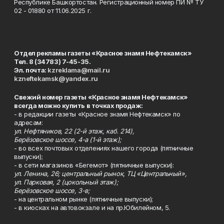
Республике Башкортостан. Регистрационный номер ПИ № ТУ
02 - 01880 от 11.06.2025 г.
Отдел рекламы газеты «Красное знамя Нефтекамск»
Тел. 8 (34783) 7-45-35.
Эл. почта:
kzreklama@mail.ru
kzneftekamsk@yandex.ru
Свежий номер газеты «Красное знамя Нефтекамск»
всегда можно купить в точках продаж:
- в редакции газеты «Красное знамя Нефтекамск» по
адресам:
ул. Нефтяников, 22 (2-й этаж, каб. 214),
Берёзовское шоссе, 4-а (1-й этаж);
- во всех почтовых отделениях нашего города (пятничные
выпуски);
- в сети магазинов «Бегемот» (пятничные выпуски):
ул. Ленина, 26; центральный рынок, ТЦ «Центральный»,
ул. Парковая, 2 (цокольный этаж);
Берёзовское шоссе, 3-в;
- на центральном рынке (пятничные выпуски);
- в киосках на автовокзале и на пр.Юбилейном, 5.