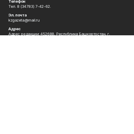
Телефон
Тел. 8 (34783) 7-42-62.
Эл. почта
kzgazeta@mail.ru
Адрес
Адрес редакции: 452688, Республика Башкортостан, г.
Нефтекамск, Берёзовское шоссе, 4-а, 3-й этаж.
Рекламная служба
Тел. 8 (34783) 7-45-35.
Редакция
Тел. 8 (34783) 7-42-72, 7-42-92..
Приемная
Тел. 8 (34783) 7-42-82.
Сотрудничество
Тел. 8 (34783) 7-42-62.
Отдел кадров
Тел. 8 (34783) 7-42-92.