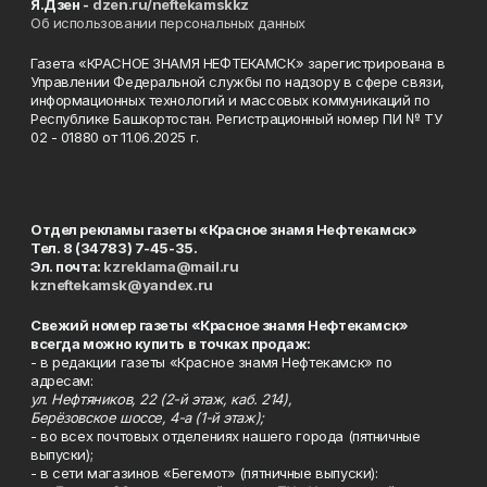
Я.Дзен -
dzen.ru/neftekamskkz
Об использовании персональных данных
Газета «КРАСНОЕ ЗНАМЯ НЕФТЕКАМСК» зарегистрирована в
Управлении Федеральной службы по надзору в сфере связи,
информационных технологий и массовых коммуникаций по
Республике Башкортостан. Регистрационный номер ПИ № ТУ
02 - 01880 от 11.06.2025 г.
Отдел рекламы газеты «Красное знамя Нефтекамск»
Тел. 8 (34783) 7-45-35.
Эл. почта:
kzreklama@mail.ru
kzneftekamsk@yandex.ru
Свежий номер газеты «Красное знамя Нефтекамск»
всегда можно купить в точках продаж:
- в редакции газеты «Красное знамя Нефтекамск» по
адресам:
ул. Нефтяников, 22 (2-й этаж, каб. 214),
Берёзовское шоссе, 4-а (1-й этаж);
- во всех почтовых отделениях нашего города (пятничные
выпуски);
- в сети магазинов «Бегемот» (пятничные выпуски):