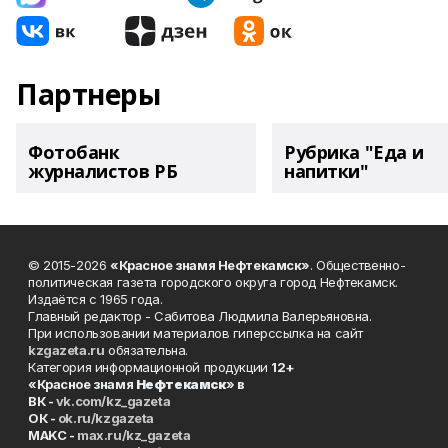
Партнеры
Фотобанк
Рубрика "Еда и
журналистов РБ
напитки"
© 2015-2026
«Красное знамя Нефтекамск»
. Общественно-
политическая газета городского округа город Нефтекамск.
Издаётся с 1965 года.
Главный редактор - Сабитова Людмила Валерьяновна.
При использовании материалов гиперссылка на сайт
kzgazeta.ru
обязательна.
Категория информационной продукции
12+
«Красное знамя
Нефтекамск
» в
ВК -
vk.com/kz_gazeta
ОК -
ok.ru/kzgazeta
MAKC -
max.ru/kz_gazeta