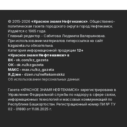
© 2015-2026
«Красное знамя Нефтекамск»
. Общественно-
политическая газета городского округа город Нефтекамск.
Издаётся с 1965 года.
Главный редактор - Сабитова Людмила Валерьяновна.
При использовании материалов гиперссылка на сайт
kzgazeta.ru
обязательна.
Категория информационной продукции
12+
«Красное знамя
Нефтекамск
» в
ВК -
vk.com/kz_gazeta
ОК -
ok.ru/kzgazeta
MAKC -
max.ru/kz_gazeta
Я.Дзен -
dzen.ru/neftekamskkz
Об использовании персональных данных
Газета «КРАСНОЕ ЗНАМЯ НЕФТЕКАМСК» зарегистрирована в
Управлении Федеральной службы по надзору в сфере связи,
информационных технологий и массовых коммуникаций по
Республике Башкортостан. Регистрационный номер ПИ № ТУ
02 - 01880 от 11.06.2025 г.