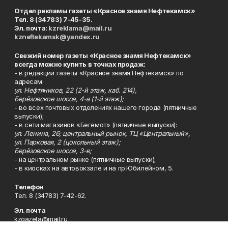
Отдел рекламы газеты «Красное знамя Нефтекамск»
Тел. 8 (34783) 7-45-35.
Эл. почта:
kzreklama@mail.ru
kzneftekamsk@yandex.ru
Свежий номер газеты «Красное знамя Нефтекамск»
всегда можно купить в точках продаж:
- в редакции газеты «Красное знамя Нефтекамск» по
адресам:
ул. Нефтяников, 22 (2-й этаж, каб. 214),
Берёзовское шоссе, 4-а (1-й этаж);
- во всех почтовых отделениях нашего города (пятничные
выпуски);
- в сети магазинов «Бегемот» (пятничные выпуски):
ул. Ленина, 26; центральный рынок, ТЦ «Центральный»,
ул. Парковая, 2 (цокольный этаж);
Берёзовское шоссе, 3-в;
- на центральном рынке (пятничные выпуски);
- в киосках на автовокзале и на пр.Юбилейном, 5.
Телефон
Тел. 8 (34783) 7-42-62.
Эл. почта
kzgazeta@mail.ru