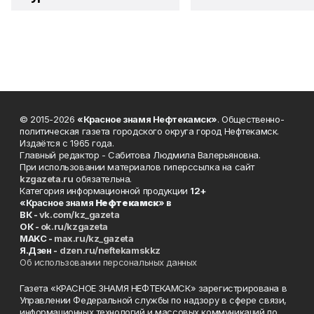
© 2015-2026
«Красное знамя Нефтекамск»
. Общественно-
политическая газета городского округа город Нефтекамск.
Издаётся с 1965 года.
Главный редактор - Сабитова Людмила Валерьяновна.
При использовании материалов гиперссылка на сайт
kzgazeta.ru
обязательна.
Категория информационной продукции
12+
«Красное знамя
Нефтекамск
» в
ВК -
vk.com/kz_gazeta
ОК -
ok.ru/kzgazeta
MAKC -
max.ru/kz_gazeta
Я.Дзен -
dzen.ru/neftekamskkz
Об использовании персональных данных
Газета «КРАСНОЕ ЗНАМЯ НЕФТЕКАМСК» зарегистрирована в
Управлении Федеральной службы по надзору в сфере связи,
информационных технологий и массовых коммуникаций по