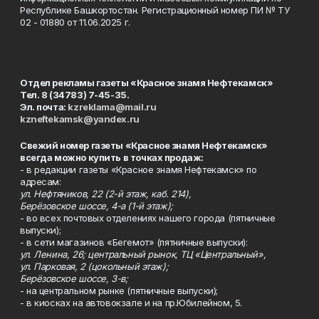
Республике Башкортостан. Регистрационный номер ПИ № ТУ
02 - 01880 от 11.06.2025 г.
Отдел рекламы газеты «Красное знамя Нефтекамск»
Тел. 8 (34783) 7-45-35.
Эл. почта:
kzreklama@mail.ru
kzneftekamsk@yandex.ru
Свежий номер газеты «Красное знамя Нефтекамск»
всегда можно купить в точках продаж:
- в редакции газеты «Красное знамя Нефтекамск» по
адресам:
ул. Нефтяников, 22 (2-й этаж, каб. 214),
Берёзовское шоссе, 4-а (1-й этаж);
- во всех почтовых отделениях нашего города (пятничные
выпуски);
- в сети магазинов «Бегемот» (пятничные выпуски):
ул. Ленина, 26; центральный рынок, ТЦ «Центральный»,
ул. Парковая, 2 (цокольный этаж);
Берёзовское шоссе, 3-в;
- на центральном рынке (пятничные выпуски);
- в киосках на автовокзале и на пр.Юбилейном, 5.