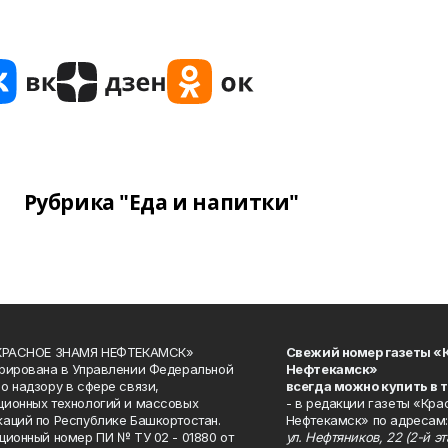
Рубрика "Еда и напитки"
«КРАСНОЕ ЗНАМЯ НЕФТЕКАМСК»
Свежий номер газеты «
рирована в Управлении Федеральной
Нефтекамск»
о надзору в сфере связи,
всегда можно купить в 
ионных технологий и массовых
- в редакции газеты «Кра
аций по Республике Башкортостан.
Нефтекамск» по адресам:
ционный номер ПИ № ТУ 02 - 01880 от
ул. Нефтяников, 22 (2-й эта