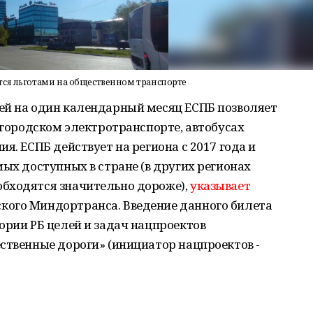
тся льготами на общественном транспорте
ей на один календарный месяц ЕСПБ позволяет
а городском электротранспорте, автобусах
я. ЕСПБ действует на региона с 2017 года и
мых доступных в стране (в других регионах
бходятся значительно дороже),
указывает
кого Миндортранса. Введение данного билета
ории РБ целей и задач нацпроектов
ственные дороги» (инициатор нацпроектов -