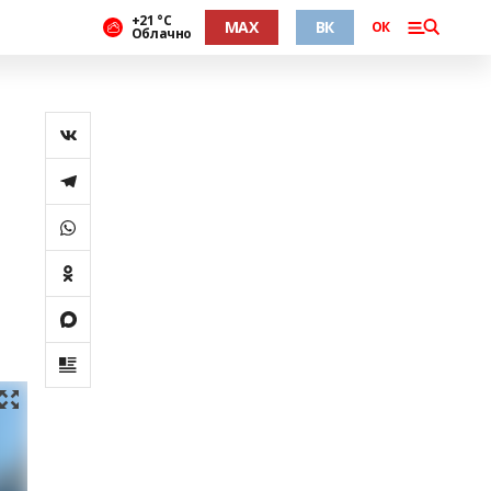
+21 °С
MAX
ВК
ОК
Облачно