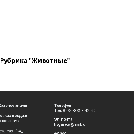
Рубрика "Животные"
Красное знамя
Телефон
Тел. 8 (34783) 7-42-62.
точках продаж:
Эл. почта
сное знамя
kzgazeta@mail.ru
ж, каб. 214),
Адрес