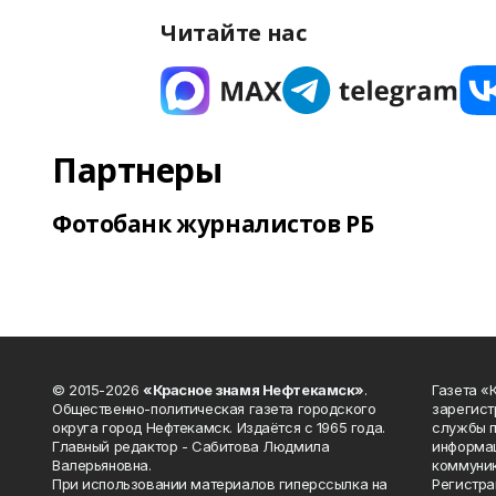
Читайте нас
Партнеры
Фотобанк журналистов РБ
© 2015-2026
«Красное знамя Нефтекамск»
.
Газета 
Общественно-политическая газета городского
зарегист
округа город Нефтекамск. Издаётся с 1965 года.
службы п
Главный редактор - Сабитова Людмила
информац
Валерьяновна.
коммуник
При использовании материалов гиперссылка на
Регистра