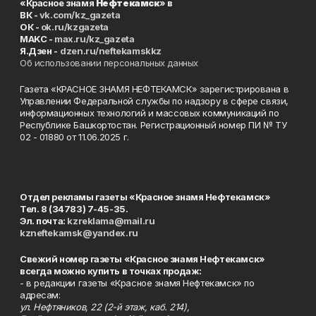
«Красное знамя
Нефтекамск
» в
ВК -
vk.com/kz_gazeta
ОК -
ok.ru/kzgazeta
MAKC -
max.ru/kz_gazeta
Я.Дзен -
dzen.ru/neftekamskkz
Об использовании персональных данных
Газета «КРАСНОЕ ЗНАМЯ НЕФТЕКАМСК» зарегистрирована в
Управлении Федеральной службы по надзору в сфере связи,
информационных технологий и массовых коммуникаций по
Республике Башкортостан. Регистрационный номер ПИ № ТУ
02 - 01880 от 11.06.2025 г.
Отдел рекламы газеты «Красное знамя Нефтекамск»
Тел. 8 (34783) 7-45-35.
Эл. почта:
kzreklama@mail.ru
kzneftekamsk@yandex.ru
Свежий номер газеты «Красное знамя Нефтекамск»
всегда можно купить в точках продаж:
- в редакции газеты «Красное знамя Нефтекамск» по
адресам:
ул. Нефтяников, 22 (2-й этаж, каб. 214),