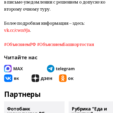
в письме-уведомлении с решением о допуске ко
второму очному туру.
Более подробная информация – здесь:
vk.cc/cwn9Ja
.
#ОбъясняемРФ
#ОбъясняемБашкортостан
Читайте нас
Партнеры
Фотобанк
Рубрика "Еда и