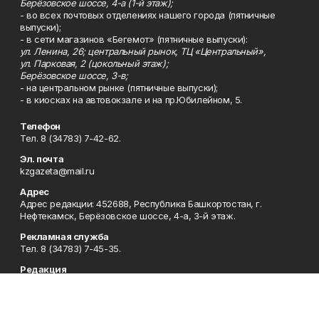
Берёзовское шоссе, 4-а (1-й этаж);
- во всех почтовых отделениях нашего города (пятничные
выпуски);
- в сети магазинов «Бегемот» (пятничные выпуски):
ул. Ленина, 26; центральный рынок, ТЦ «Центральный»,
ул. Парковая, 2 (цокольный этаж);
Берёзовское шоссе, 3-в;
- на центральном рынке (пятничные выпуски);
- в киосках на автовокзале и на пр.Юбилейном, 5.
Телефон
Тел. 8 (34783) 7-42-62.
Эл. почта
kzgazeta@mail.ru
Адрес
Адрес редакции: 452688, Республика Башкортостан, г.
Нефтекамск, Берёзовское шоссе, 4-а, 3-й этаж.
Рекламная служба
Тел. 8 (34783) 7-45-35.
Редакция
Тел. 8 (34783) 7-42-72, 7-42-92..
Приемная
Тел. 8 (34783) 7-42-82.