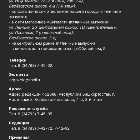
ул. Нефтяников, 22 (2-й этаж, каб. 214),
Берёзовское шоссе, 4-а (1-й этаж);
- во всех почтовых отделениях нашего города (пятничные
выпуски);
- в сети магазинов «Бегемот» (пятничные выпуски):
ул. Ленина, 26; центральный рынок, ТЦ «Центральный»,
ул. Парковая, 2 (цокольный этаж);
Берёзовское шоссе, 3-в;
- на центральном рынке (пятничные выпуски);
- в киосках на автовокзале и на пр.Юбилейном, 5.
Телефон
Тел. 8 (34783) 7-42-62.
Эл. почта
kzgazeta@mail.ru
Адрес
Адрес редакции: 452688, Республика Башкортостан, г.
Нефтекамск, Берёзовское шоссе, 4-а, 3-й этаж.
Рекламная служба
Тел. 8 (34783) 7-45-35.
Редакция
Тел. 8 (34783) 7-42-72, 7-42-92..
Приемная