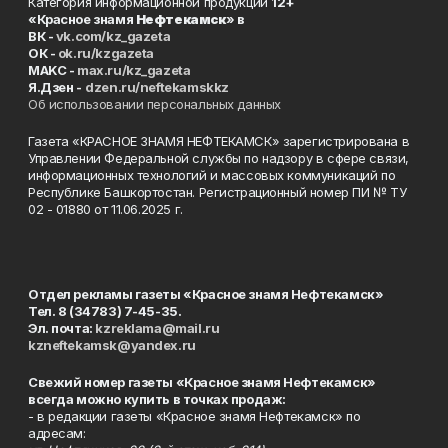
Категория информационной продукции
12+
«Красное знамя
Нефтекамск
» в
ВК -
vk.com/kz_gazeta
ОК -
ok.ru/kzgazeta
MAKC -
max.ru/kz_gazeta
Я.Дзен -
dzen.ru/neftekamskkz
Об использовании персональных данных
Газета «КРАСНОЕ ЗНАМЯ НЕФТЕКАМСК» зарегистрирована в
Управлении Федеральной службы по надзору в сфере связи,
информационных технологий и массовых коммуникаций по
Республике Башкортостан. Регистрационный номер ПИ № ТУ
02 - 01880 от 11.06.2025 г.
Отдел рекламы газеты «Красное знамя Нефтекамск»
Тел. 8 (34783) 7-45-35.
Эл. почта:
kzreklama@mail.ru
kzneftekamsk@yandex.ru
Свежий номер газеты «Красное знамя Нефтекамск»
всегда можно купить в точках продаж:
- в редакции газеты «Красное знамя Нефтекамск» по
адресам: