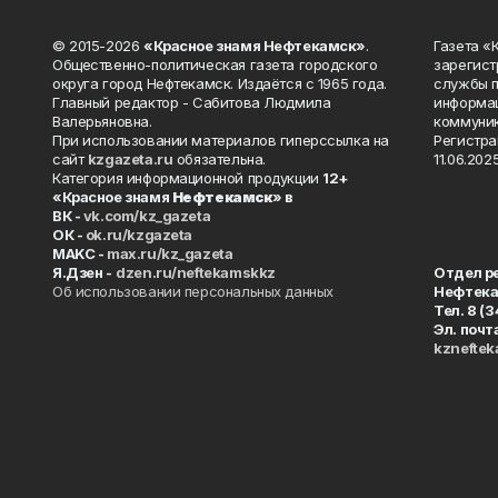
© 2015-2026
«Красное знамя Нефтекамск»
.
Газета 
Общественно-политическая газета городского
зарегист
округа город Нефтекамск. Издаётся с 1965 года.
службы п
Главный редактор - Сабитова Людмила
информац
Валерьяновна.
коммуник
При использовании материалов гиперссылка на
Регистра
сайт
kzgazeta.ru
обязательна.
11.06.2025
Категория информационной продукции
12+
«Красное знамя
Нефтекамск
» в
ВК -
vk.com/kz_gazeta
ОК -
ok.ru/kzgazeta
MAKC -
max.ru/kz_gazeta
Я.Дзен -
dzen.ru/neftekamskkz
Отдел р
Об использовании персональных данных
Нефтек
Тел. 8 (
Эл. почт
kznefte