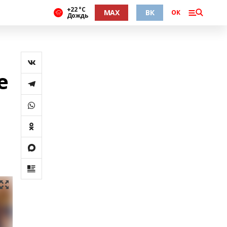
+22 °С
MAX
ВК
ОК
Дождь
е