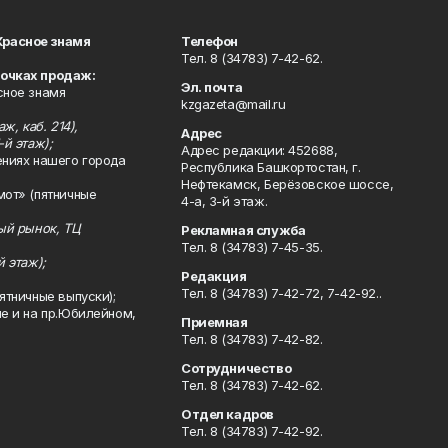
Красное знамя
Телефон
Тел. 8 (34783) 7-42-62.
точках продаж:
Эл. почта
сное знамя
kzgazeta@mail.ru
ж, каб. 214),
Адрес
-й этаж);
Адрес редакции: 452688,
ениях нашего города
Республика Башкортостан, г.
Нефтекамск, Берёзовское шоссе,
мот» (пятничные
4-а, 3-й этаж.
ный рынок, ТЦ
Рекламная служба
Тел. 8 (34783) 7-45-35.
й этаж);
Редакция
Тел. 8 (34783) 7-42-72, 7-42-92..
ятничные выпуски);
ле и на пр.Юбилейном,
Приемная
Тел. 8 (34783) 7-42-82.
Сотрудничество
Тел. 8 (34783) 7-42-62.
Отдел кадров
Тел. 8 (34783) 7-42-92.