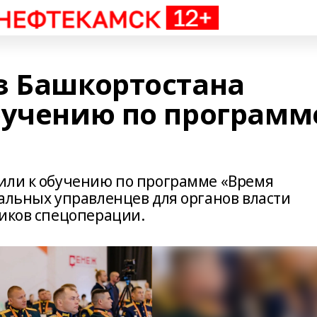
з Башкортостана
бучению по программ
или к обучению по программе «Время
нальных управленцев для органов власти
ников спецоперации.