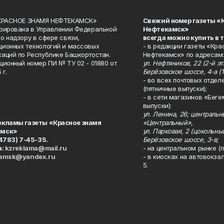
«КРАСНОЕ ЗНАМЯ НЕФТЕКАМСК»
Свежий номер газеты «
рирована в Управлении Федеральной
Нефтекамск»
о надзору в сфере связи,
всегда можно купить в 
ионных технологий и массовых
- в редакции газеты «Кра
аций по Республике Башкортостан.
Нефтекамск» по адресам:
ционный номер ПИ № ТУ 02 - 01880 от
ул. Нефтяников, 22 (2-й эта
 г.
Берёзовское шоссе, 4-а (1
- во всех почтовых отдел
(пятничные выпуски);
- в сети магазинов «Беге
выпуски):
ул. Ленина, 26; централь
екламы газеты «Красное знамя
«Центральный»,
амск»
ул. Парковая, 2 (цокольны
34783) 7-45-35.
Берёзовское шоссе, 3-в;
а:
kzreklama@mail.ru
- на центральном рынке (п
kamsk@yandex.ru
- в киосках на автовокза
5.