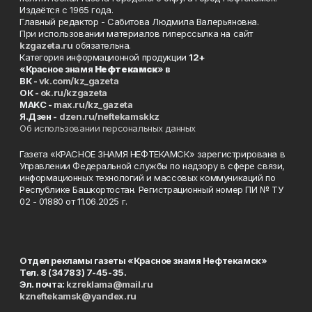
Издаётся с 1965 года.
Главный редактор - Сабитова Людмила Валерьяновна.
При использовании материалов гиперссылка на сайт
kzgazeta.ru
обязательна.
Категория информационной продукции
12+
«Красное знамя
Нефтекамск
» в
ВК -
vk.com/kz_gazeta
ОК -
ok.ru/kzgazeta
MAKC -
max.ru/kz_gazeta
Я.Дзен -
dzen.ru/neftekamskkz
Об использовании персональных данных
Газета «КРАСНОЕ ЗНАМЯ НЕФТЕКАМСК» зарегистрирована в
Управлении Федеральной службы по надзору в сфере связи,
информационных технологий и массовых коммуникаций по
Республике Башкортостан. Регистрационный номер ПИ № ТУ
02 - 01880 от 11.06.2025 г.
Отдел рекламы газеты «Красное знамя Нефтекамск»
Тел. 8 (34783) 7-45-35.
Эл. почта:
kzreklama@mail.ru
kzneftekamsk@yandex.ru