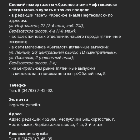
Свежий номер газеты «Красное знамя Нефтекамск»
всегда можно купить в точках продаж:
- в редакции газеты «Красное знамя Нефтекамск» по
адресам:
ул. Нефтяников, 22 (2-й этаж, каб. 214),
Берёзовское шоссе, 4-а (1-й этаж);
- во всех почтовых отделениях нашего города (пятничные
выпуски);
- в сети магазинов «Бегемот» (пятничные выпуски):
ул. Ленина, 26; центральный рынок, ТЦ «Центральный»,
ул. Парковая, 2 (цокольный этаж);
Берёзовское шоссе, 3-в;
- на центральном рынке (пятничные выпуски);
- в киосках на автовокзале и на пр.Юбилейном, 5.
Телефон
Тел. 8 (34783) 7-42-62.
Эл. почта
kzgazeta@mail.ru
Адрес
Адрес редакции: 452688, Республика Башкортостан, г.
Нефтекамск, Берёзовское шоссе, 4-а, 3-й этаж.
Рекламная служба
Тел. 8 (34783) 7-45-35.