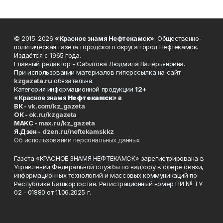
© 2015-2026
«Красное знамя Нефтекамск»
. Общественно-
политическая газета городского округа город Нефтекамск.
Издаётся с 1965 года.
Главный редактор - Сабитова Людмила Валерьяновна.
При использовании материалов гиперссылка на сайт
kzgazeta.ru
обязательна.
Категория информационной продукции
12+
«Красное знамя
Нефтекамск
» в
ВК -
vk.com/kz_gazeta
ОК -
ok.ru/kzgazeta
MAKC -
max.ru/kz_gazeta
Я.Дзен -
dzen.ru/neftekamskkz
Об использовании персональных данных
Газета «КРАСНОЕ ЗНАМЯ НЕФТЕКАМСК» зарегистрирована в
Управлении Федеральной службы по надзору в сфере связи,
информационных технологий и массовых коммуникаций по
Республике Башкортостан. Регистрационный номер ПИ № ТУ
02 - 01880 от 11.06.2025 г.