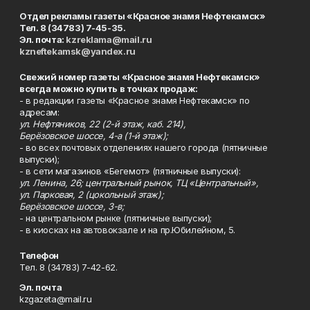
Отдел рекламы газеты «Красное знамя Нефтекамск»
Тел. 8 (34783) 7-45-35.
Эл. почта:
kzreklama@mail.ru
kzneftekamsk@yandex.ru
Свежий номер газеты «Красное знамя Нефтекамск»
всегда можно купить в точках продаж:
- в редакции газеты «Красное знамя Нефтекамск» по
адресам:
ул. Нефтяников, 22 (2-й этаж, каб. 214),
Берёзовское шоссе, 4-а (1-й этаж);
- во всех почтовых отделениях нашего города (пятничные
выпуски);
- в сети магазинов «Бегемот» (пятничные выпуски):
ул. Ленина, 26; центральный рынок, ТЦ «Центральный»,
ул. Парковая, 2 (цокольный этаж);
Берёзовское шоссе, 3-в;
- на центральном рынке (пятничные выпуски);
- в киосках на автовокзале и на пр.Юбилейном, 5.
Телефон
Тел. 8 (34783) 7-42-62.
Эл. почта
kzgazeta@mail.ru