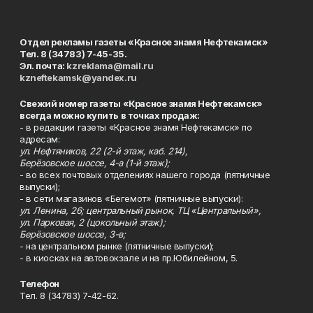
Отдел рекламы газеты «Красное знамя Нефтекамск»
Тел. 8 (34783) 7-45-35.
Эл. почта:
kzreklama@mail.ru
kzneftekamsk@yandex.ru
Свежий номер газеты «Красное знамя Нефтекамск»
всегда можно купить в точках продаж:
- в редакции газеты «Красное знамя Нефтекамск» по
адресам:
ул. Нефтяников, 22 (2-й этаж, каб. 214),
Берёзовское шоссе, 4-а (1-й этаж);
- во всех почтовых отделениях нашего города (пятничные
выпуски);
- в сети магазинов «Бегемот» (пятничные выпуски):
ул. Ленина, 26; центральный рынок, ТЦ «Центральный»,
ул. Парковая, 2 (цокольный этаж);
Берёзовское шоссе, 3-в;
- на центральном рынке (пятничные выпуски);
- в киосках на автовокзале и на пр.Юбилейном, 5.
Телефон
Тел. 8 (34783) 7-42-62.