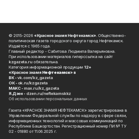
© 2015-2026
«Красное знамя Нефтекамск»
. Общественно-
политическая газета городского округа город Нефтекамск.
Издаётся с 1965 года.
Главный редактор - Сабитова Людмила Валерьяновна.
При использовании материалов гиперссылка на сайт
kzgazeta.ru
обязательна.
Категория информационной продукции
12+
«Красное знамя
Нефтекамск
» в
ВК -
vk.com/kz_gazeta
ОК -
ok.ru/kzgazeta
MAKC -
max.ru/kz_gazeta
Я.Дзен -
dzen.ru/neftekamskkz
Об использовании персональных данных
Газета «КРАСНОЕ ЗНАМЯ НЕФТЕКАМСК» зарегистрирована в
Управлении Федеральной службы по надзору в сфере связи,
информационных технологий и массовых коммуникаций по
Республике Башкортостан. Регистрационный номер ПИ № ТУ
02 - 01880 от 11.06.2025 г.