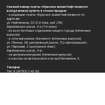
Свежий номер газеты «Красное знамя Нефтекамск»
всегда можно купить в точках продаж:
- в редакции газеты «Красное знамя Нефтекамск» по
адресам:
ул. Нефтяников, 22 (2-й этаж, каб. 214),
Берёзовское шоссе, 4-а (1-й этаж);
- во всех почтовых отделениях нашего города (пятничные
выпуски);
- в сети магазинов «Бегемот» (пятничные выпуски):
ул. Ленина, 26; центральный рынок, ТЦ «Центральный»,
ул. Парковая, 2 (цокольный этаж);
Берёзовское шоссе, 3-в;
- на центральном рынке (пятничные выпуски);
- в киосках на автовокзале и на пр.Юбилейном, 5.
Телефон
Тел. 8 (34783) 7-42-62.
Эл. почта
kzgazeta@mail.ru
Адрес
Адрес редакции: 452688, Республика Башкортостан, г.
Нефтекамск, Берёзовское шоссе, 4-а, 3-й этаж.
Рекламная служба