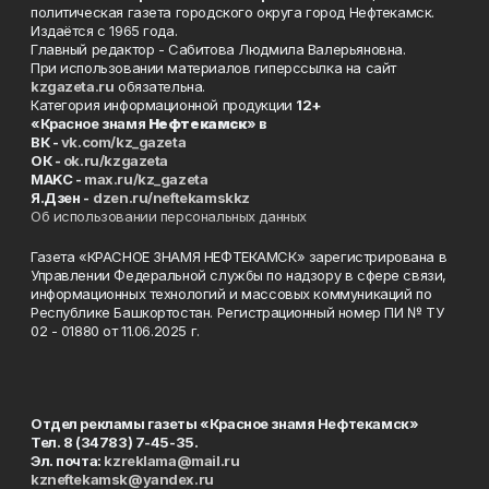
политическая газета городского округа город Нефтекамск.
Издаётся с 1965 года.
Главный редактор - Сабитова Людмила Валерьяновна.
При использовании материалов гиперссылка на сайт
kzgazeta.ru
обязательна.
Категория информационной продукции
12+
«Красное знамя
Нефтекамск
» в
ВК -
vk.com/kz_gazeta
ОК -
ok.ru/kzgazeta
MAKC -
max.ru/kz_gazeta
Я.Дзен -
dzen.ru/neftekamskkz
Об использовании персональных данных
Газета «КРАСНОЕ ЗНАМЯ НЕФТЕКАМСК» зарегистрирована в
Управлении Федеральной службы по надзору в сфере связи,
информационных технологий и массовых коммуникаций по
Республике Башкортостан. Регистрационный номер ПИ № ТУ
02 - 01880 от 11.06.2025 г.
Отдел рекламы газеты «Красное знамя Нефтекамск»
Тел. 8 (34783) 7-45-35.
Эл. почта:
kzreklama@mail.ru
kzneftekamsk@yandex.ru